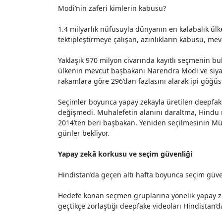
Modi’nin zaferi kimlerin kabusu?
1.4 milyarlık nüfusuyla dünyanın en kalabalık ülkes
tektipleştirmeye çalışan, azınlıkların kabusu, 
Yaklaşık 970 milyon civarında kayıtlı seçmenin
bu
ülkenin mevcut başbakanı Narendra Modi ve siyasi
rakamlara göre 296’dan fazlasını alarak ipi göğüs
Seçimler boyunca yapay zekayla üretilen deepfake 
değişmedi. Muhalefetin alanını daraltma, Hindu mil
2014’ten beri başbakan. Yeniden seçilmesinin Müsl
günler bekliyor.
Yapay zekâ korkusu ve seçim güvenliği
Hindistan’da geçen altı hafta boyunca seçim güven
Hedefe konan seçmen gruplarına yönelik yapay zekâ
geçtikçe zorlaştığı deepfake videoları Hindistan’