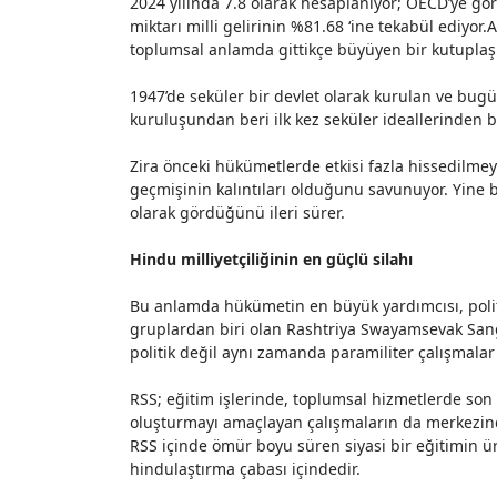
2024 yılında
7.8 olarak
hesaplanıyor; OECD’ye göre,
miktarı milli gelirinin
%81.68 ‘ine
tekabül ediyor.A
toplumsal anlamda gittikçe büyüyen bir kutuplaş
1947’de seküler bir devlet olarak kurulan ve bug
kuruluşundan beri ilk kez seküler ideallerinden
Zira önceki hükümetlerde etkisi fazla hissedilme
geçmişinin kalıntıları olduğunu savunuyor. Yine b
olarak gördüğünü ileri sürer.
Hindu milliyetçiliğinin en güçlü silahı
Bu anlamda hükümetin en büyük yardımcısı, politik 
gruplardan biri olan Rashtriya Swayamsevak Sang
politik değil aynı zamanda paramiliter çalışmala
RSS; eğitim işlerinde, toplumsal hizmetlerde son de
oluşturmayı amaçlayan çalışmaların da merkezinde
RSS içinde ömür boyu süren siyasi bir
eğitimin ü
hindulaştırma çabası içindedir.