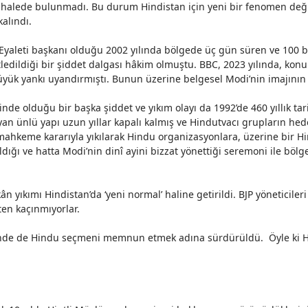
ahalede
bulunmadı.
Bu durum Hindistan için yeni bir fenomen deği
kalındı.
Eyaleti
başkanı
olduğu 2002 yılında bölgede üç gün süren ve 100 b
dildiği bir şiddet dalgası hâkim olmuştu. BBC, 2023 yılında, konu i
ı büyük yankı uyandırmıştı. Bunun üzerine belgesel Modi’nin imajın
çinde olduğu bir başka şiddet ve yıkım olayı da 1992’de 460 yıllık t
yan ünlü yapı uzun yıllar kapalı kalmış ve Hindutvacı grupların he
 mahkeme kararıyla yıkılarak Hindu organizasyonlara, üzerine bir Hin
ldığı ve hatta Modi’nin dinî ayini bizzat yönettiği seremoni ile böl
 yıkımı Hindistan’da ‘yeni normal’ haline getirildi. BJP yöneticiler
kten
kaçınmıyorlar
.
cinde de Hindu seçmeni memnun etmek adına sürdürüldü. Öyle ki Hin