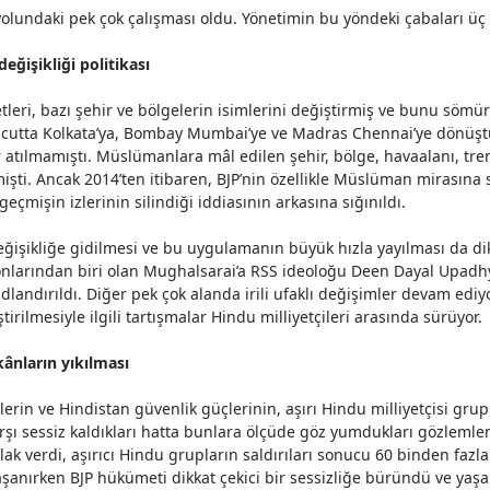
olundaki pek çok çalışması oldu. Yönetimin bu yöndeki çabaları üç b
eğişikliği politikası
eri, bazı şehir ve bölgelerin isimlerini değiştirmiş ve bunu sömürg
 Calcutta Kolkata’ya, Bombay Mumbai’ye ve Madras Chennai’ye dönü
lar atılmamıştı. Müslümanlara mâl edilen şehir, bölge, havaalanı, tre
i. Ancak 2014’ten itibaren, BJP’nin özellikle Müslüman mirasına s
eçmişin izlerinin silindiği iddiasının arkasına sığınıldı.
eğişikliğe gidilmesi ve bu uygulamanın büyük hızla yayılması da di
yonlarından biri olan Mughalsarai’a RSS ideoloğu Deen Dayal Upadhy
dlandırıldı
. Diğer pek çok alanda irili ufaklı değişimler devam ediy
tirilmesiyle ilgili tartışmalar Hindu milliyetçileri arasında sürüyor.
kânların yıkılması
ilerin ve Hindistan güvenlik güçlerinin, aşırı Hindu milliyetçisi gru
arşı sessiz kaldıkları hatta bunlara ölçüde göz yumdukları gözleml
ak verdi, aşırıcı Hindu grupların saldırıları sonucu 60 binden fazla 
 yaşanırken BJP hükümeti dikkat çekici bir sessizliğe büründü ve yaş