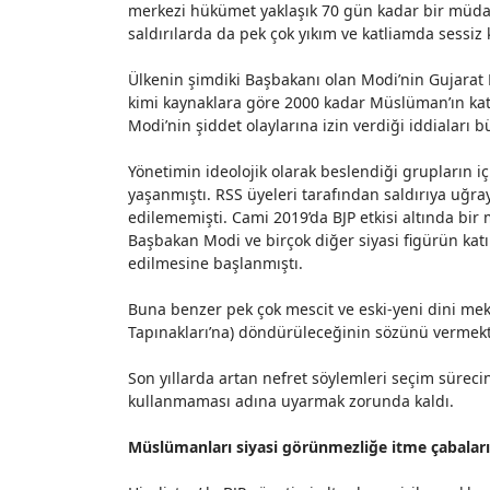
merkezi hükümet yaklaşık 70 gün kadar bir müd
saldırılarda da pek çok yıkım ve katliamda sessiz 
Ülkenin şimdiki Başbakanı olan Modi’nin Gujarat 
kimi kaynaklara göre 2000 kadar Müslüman’ın katle
Modi’nin şiddet olaylarına izin verdiği iddialar
Yönetimin ideolojik olarak beslendiği grupların i
yaşanmıştı. RSS üyeleri tarafından saldırıya uğra
edilememişti. Cami 2019’da BJP etkisi altında bir
Başbakan Modi ve birçok diğer siyasi figürün katı
edilmesine
başlanmıştı
.
Buna benzer pek çok mescit ve eski-yeni dini mekân
Tapınakları’na) döndürüleceğinin sözünü verme
Son yıllarda artan nefret söylemleri seçim süre
kullanmaması adına
uyarmak
zorunda kaldı.
Müslümanları siyasi görünmezliğe itme çabaları