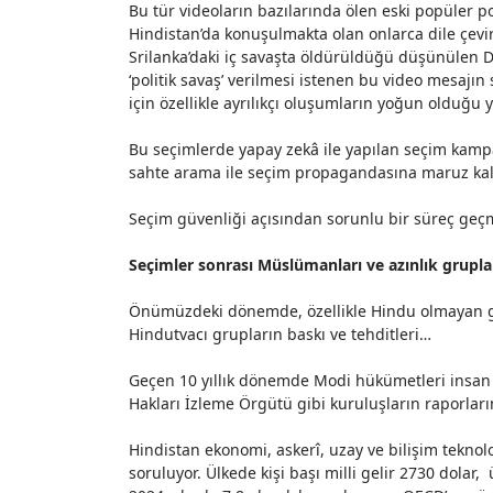
Bu tür videoların bazılarında ölen eski popüler po
Hindistan’da konuşulmakta olan onlarca dile çevir
Srilanka’daki iç savaşta öldürüldüğü düşünülen D
‘politik savaş’ verilmesi istenen bu video mesajı
için özellikle ayrılıkçı oluşumların yoğun olduğu y
Bu seçimlerde yapay zekâ ile yapılan seçim kamp
sahte arama ile seçim propagandasına maruz kal
Seçim güvenliği açısından sorunlu bir süreç geçmi
Seçimler sonrası Müslümanları ve azınlık gruplar
Önümüzdeki dönemde, özellikle Hindu olmayan gru
Hindutvacı grupların baskı ve tehditleri…
Geçen 10 yıllık dönemde Modi hükümetleri insan h
Hakları
İzleme Örgütü
gibi kuruluşların raporları
Hindistan ekonomi, askerî, uzay ve bilişim teknoloj
soruluyor. Ülkede kişi başı milli gelir
2730 dolar
, 