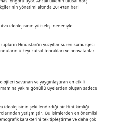
tması
öngörülüyor
. Ancak ülkenin ulusal borç
çilerinin yönetimi altında 2014’ten beri
utva
ideolojisinin yükselişi nedeniyle
rupların Hindistan’ın yüzyıllar süren sömürgeci
duların ülkeyi kutsal toprakları ve anavatanları
lojileri savunan ve yaygınlaştıran en etkili
 Tamamına yakını gönüllü üyelerden oluşan sadece
 ideolojisinin şekillendirdiği bir Hint kimliği
olarından yetişmiştir. Bu isimlerden en önemlisi
mografik karakterini tek tipleştirme ve daha çok