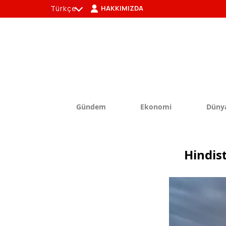
Türkçe
HAKKIMIZDA
tr
en
Gündem
Ekonomi
Düny
Hindis