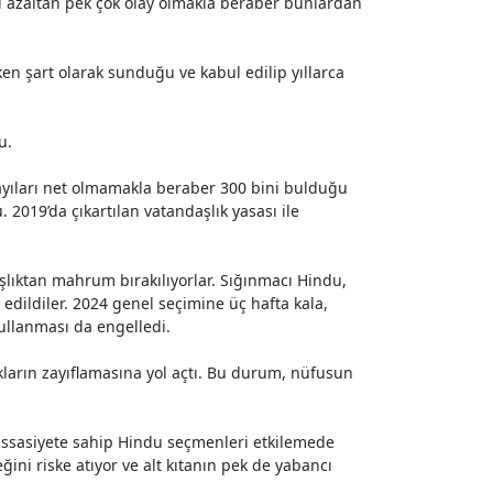
ini azaltan pek çok olay olmakla beraber bunlardan
ken şart olarak sunduğu ve kabul edilip yıllarca
u.
ayıları net olmamakla beraber 300 bini bulduğu
2019’da çıkartılan vatandaşlık yasası ile
şlıktan mahrum bırakılıyorlar. Sığınmacı Hindu,
 edildiler. 2024 genel seçimine üç hafta kala,
llanması da engelledi.
akların zayıflamasına yol açtı. Bu durum, nüfusun
assasiyete sahip Hindu seçmenleri etkilemede
ni riske atıyor ve alt kıtanın pek de yabancı