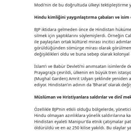
Modi’nin de bu doğrultuda ülkeyi tektipleştirme y
Hindu kimliğini yaygınlaştırma çabaları ve isim d
BJP iktidara gelmeden önce de Hindistan hükümetl
silmek için yaptıklarını söylemişlerdi. Örneğin
ile paylaşılan ortak kültürel mirası incitici adım
görüldüğünden sömürge mirası olarak görülmemişt
değişiklikleri oldu ve buna sebep olarak kolonyal g
İslam’ı ve Babür Devleti’ni anımsatan isimlerde d
Prayagraj’a çevrildi, ülkenin en büyük tren istas
(Mughal Garden) Amrit Udyan şeklinde yeniden
a
ediyor. Hindistan’ın adının da ‘Bharat’ olarak değiş
Müslüman ve Hristiyanlara saldırılar ve dinî me
Özellikle BJP’nin etkili olduğu bölgelerde, yönetic
Hindu olmayan azınlıklara yönelik saldırılarına k
Hindistan eyaleti Manipur’da etnik çatışmalar patl
öldürüldü ve en az 250 kilise yakıldı. Bu olaylar