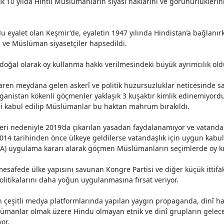
şık 10 yılda Hintli Müslümanların siyasi haklarını ve görünürlükler
u eyalet olan Keşmir’de, eyaletin 1947 yılında Hindistan’a bağlanır
ldı ve Müslüman siyasetçiler
hapsedildi
.
doğal olarak oy kullanma hakkı verilmesindeki büyük ayrımcılık old
aren meydana gelen askerî ve politik huzursuzluklar neticesinde s
nistan kökenli göçmenler yaklaşık 3 kuşaktır kimlik edinemiyordu. 
i kabul edilip Müslümanlar bu haktan mahrum bırakıldı.
tleri nedeniyle 2019’da çıkarılan yasadan faydalanamıyor ve vatanda
k 2014 tarihinden önce ülkeye geldilerse vatandaşlık için uygun kabul
CAA) uygulama
kararı
alarak göçmen Müslümanların seçimlerde oy ku
t mesafede ülke yapısını savunan Kongre Partisi ve diğer küçük ittif
olitikalarını daha yoğun uygulanmasına fırsat veriyor.
 çeşitli medya platformlarında yapılan yaygın propaganda, dinî h
lümanlar olmak üzere Hindu olmayan etnik ve dinî grupların geleceği
or.