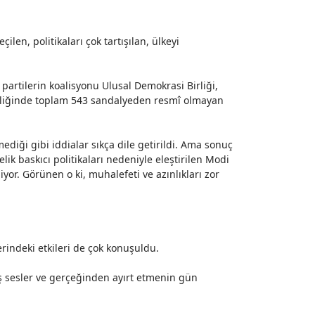
len, politikaları çok tartışılan, ülkeyi
partilerin koalisyonu Ulusal Demokrasi Birliği,
derliğinde toplam 543 sandalyeden resmî olmayan
diği gibi iddialar sıkça dile getirildi. Ama sonuç
ik baskıcı politikaları nedeniyle eleştirilen Modi
or. Görünen o ki, muhalefeti ve azınlıkları zor
rindeki etkileri de çok konuşuldu.
ış sesler ve gerçeğinden ayırt etmenin gün