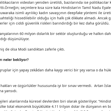
litikacıların videoları yeniden
üretildi
, bazılarında ise politikacılar
tti.Örneğin; seçimlere kısa süre kala Hindistan’ın Tamil Nadu Eyalet
uwaraka isimli ayrılıkçı kadın savaşçının deepfake yöntemi ile üret
n sahteliği hissedilebilir olduğu için halk çok dikkate almadı. Anca
erler için ciddi güvenlik riskleri barındırdığı bir kez daha görüldü.
anyalarının 60 milyon dolarlık bir sektör oluşturduğu ve halkın 
dığı düşünülüyor.
ş de olsa Modi sandıktan zaferle çıktı.
ı neler bekliyor?
plar için yapay zekâdan daha kaygı verici bir şey varsa o da hükü
akları ve özgürlükler hususunda iyi bir sınav vermedi. Artan İsla
na yansıdı.
ileri alanlarında küresel devlerden biri olarak gösteriliyor. “
Hindis
ülke total ekonomik büyüklükte
4.11 trilyon
dolar ile dünyanın en 