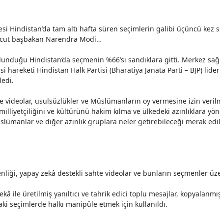
i Hindistan’da tam altı hafta süren seçimlerin galibi üçüncü kez seçi
mevcut başbakan Narendra Modi…
lunduğu
Hindistan’da
seçmenin %66’sı
sandıklara gitti
. Merkez sağ 
 hareketi Hindistan Halk Partisi (Bharatiya Janata Parti – BJP) li
ledi.
videolar, usulsüzlükler ve Müslümanların oy vermesine izin verilme
liyetçiliğini ve kültürünü hakim kılma ve ülkedeki azınlıklara yönel
ümanlar ve diğer azınlık gruplara neler getirebileceği merak ediliy
liği, yapay zekâ destekli sahte videolar ve bunların seçmenler üze
 ile üretilmiş yanıltıcı ve tahrik edici toplu mesajlar, kopyalanm
daki seçimlerde halkı manipüle etmek için
kullanıldı
.