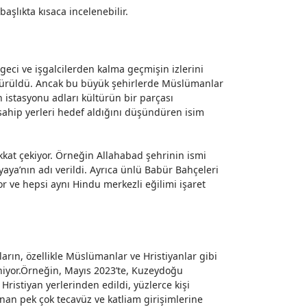
aşlıkta kısaca incelenebilir.
eci ve işgalcilerden kalma geçmişin izlerini
ştürüldü. Ancak bu büyük şehirlerde Müslümanlar
n istasyonu adları kültürün bir parçası
ahip yerleri hedef aldığını düşündüren isim
kkat çekiyor. Örneğin Allahabad şehrinin ismi
aya’nın adı verildi. Ayrıca ünlü Babür Bahçeleri
or ve hepsi aynı Hindu merkezli eğilimi işaret
pların, özellikle Müslümanlar ve Hristiyanlar gibi
eniyor.Örneğin, Mayıs 2023’te, Kuzeydoğu
Hristiyan yerlerinden edildi, yüzlerce kişi
anan pek çok tecavüz ve katliam girişimlerine