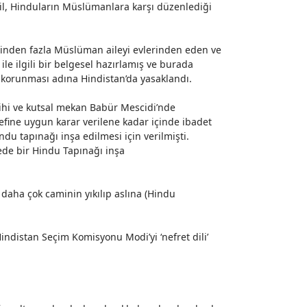
l, Hinduların Müslümanlara karşı düzenlediği
inden fazla Müslüman aileyi evlerinden eden ve
le ilgili bir belgesel hazırlamış ve burada
ın korunması adına Hindistan’da
yasaklandı
.
arihi ve kutsal mekan Babür Mescidi’nde
define uygun karar verilene kadar içinde ibadet
du tapınağı inşa edilmesi için verilmişti.
gede bir Hindu Tapınağı inşa
i daha çok caminin yıkılıp aslına (Hindu
distan Seçim Komisyonu Modi’yi ‘nefret dili’