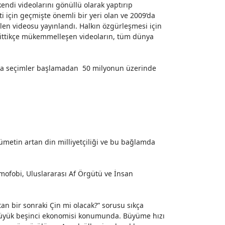
 kendi videolarını gönüllü olarak yaptırıp
i için geçmişte önemli bir yeri olan ve 2009’da
ilen videosu
yayınlandı
. Halkın özgürleşmesi için
k gittikçe mükemmelleşen videoların, tüm dünya
daha seçimler başlamadan
50 milyonun
üzerinde
metin artan din milliyetçiliği ve bu bağlamda
mofobi, Uluslararası
Af Örgütü
ve İnsan
tan bir sonraki Çin mi olacak?
” sorusu sıkça
büyük beşinci ekonomisi konumunda. Büyüme hızı