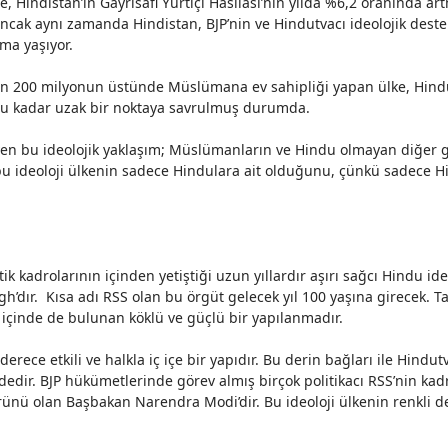
 Hindistan’ın Gayrisafi Yurtiçi Hasılası’nın yılda %6,2 oranında ar
ncak aynı zamanda Hindistan, BJP’nin ve Hindutvacı ideolojik destek
ma yaşıyor.
ün
200 milyonun
üstünde Müslümana ev sahipliği yapan ülke,
Hind
 bu kadar uzak bir noktaya savrulmuş durumda.
yen bu ideolojik yaklaşım; Müslümanların ve Hindu olmayan diğer g
u ideoloji ülkenin sadece Hindulara ait olduğunu, çünkü sadece Hin
kadrolarının içinden yetiştiği uzun yıllardır aşırı sağcı Hindu ideo
h’dır. Kısa adı RSS olan bu örgüt gelecek yıl 100 yaşına girecek.
r içinde de bulunan köklü ve güçlü bir
yapılanmadır
.
rece etkili ve halkla iç içe bir yapıdır. Bu derin bağları ile Hindutva
dir. BJP hükümetlerinde görev almış birçok politikacı RSS’nin kadr
rünü
olan Başbakan Narendra Modi’dir. Bu ideoloji ülkenin renkli de