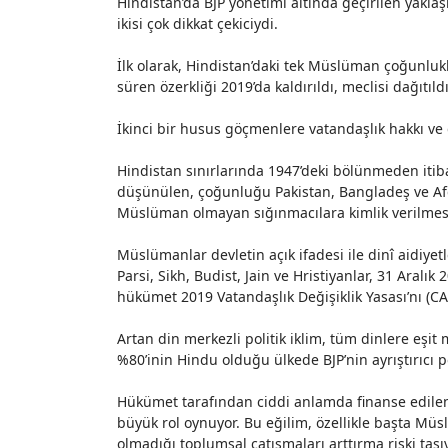
Hindistan’da BJP yönetimi altında geçirilen yakla
ikisi çok dikkat çekiciydi.
İlk olarak, Hindistan’daki tek Müslüman çoğunlukl
süren özerkliği 2019’da kaldırıldı, meclisi dağıtı
İkinci bir husus göçmenlere vatandaşlık hakkı ve 
Hindistan sınırlarında 1947’deki bölünmeden itib
düşünülen, çoğunluğu Pakistan, Bangladeş ve Afga
Müslüman olmayan sığınmacılara kimlik verilmes
Müslümanlar devletin açık ifadesi ile dinî aidiye
Parsi, Sikh, Budist, Jain ve Hristiyanlar, 31 Aralı
hükümet 2019 Vatandaşlık Değişiklik Yasası’nı (
Artan din merkezli politik iklim, tüm dinlere eşi
%80’inin Hindu olduğu ülkede BJP’nin ayrıştırıcı p
Hükümet tarafından ciddi anlamda finanse edilen
büyük rol oynuyor. Bu eğilim, özellikle başta Müs
olmadığı toplumsal çatışmaları arttırma riski taşıy