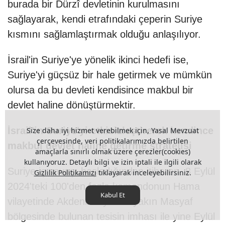
burada bir Dürzî devletinin kurulmasını
sağlayarak, kendi etrafındaki çeperin Suriye
kısmını sağlamlaştırmak olduğu anlaşılıyor.
İsrail'in Suriye'ye yönelik ikinci hedefi ise,
Suriye'yi güçsüz bir hale getirmek ve mümkün
olursa da bu devleti kendisince makbul bir
devlet haline dönüştürmektir.
İsrail'in Suriye'yi etkisizleştirerek kendince
Size daha iyi hizmet verebilmek için, Yasal Mevzuat
çerçevesinde, veri politikalarımızda belirtilen
makbul devlet haline getirme stratejisi
amaçlarla sınırlı olmak üzere çerezler(cookies)
kullanıyoruz. Detaylı bilgi ve izin iptali ile ilgili olarak
Suriye iç savaşı başladığından itibaren, 8 Eylül
Gizlilik Politikamızı
tıklayarak inceleyebilirsiniz.
2024'teki 100'den fazla komandonun Hama
Kabul Et
vilayetinde Akdeniz kıyısına yakın Masyaf
bölgesinde bulunan tesisin imhası ile yine Eylül