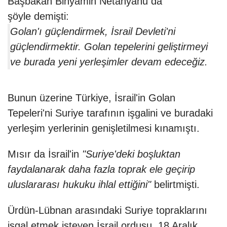
Başbakan Binyamin Netanyahu da
şöyle demişti:
Golan'ı güçlendirmek, İsrail Devleti'ni
güçlendirmektir. Golan tepelerini geliştirmeyi
ve burada yeni yerleşimler devam edeceğiz.
Bunun üzerine Türkiye, İsrail'in Golan
Tepeleri'ni Suriye tarafının işgalini ve buradaki
yerleşim yerlerinin genişletilmesi kınamıştı.
Mısır da İsrail'in
"Suriye'deki boşluktan
faydalanarak daha fazla toprak ele geçirip
uluslararası hukuku ihlal ettiğini"
belirtmişti.
Ürdün-Lübnan arasındaki Suriye topraklarını
işgal etmek isteyen İsrail ordusu, 18 Aralık