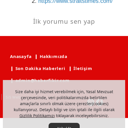
2.
https://www.straitstimes.com/
İlk yorumu sen yap
Anasayfa
❙ Hakkımızda
❙ Son Dakika Haberleri
❙ İletişim
❙ admin@haberfikir.com
Size daha iyi hizmet verebilmek için, Yasal Mevzuat
SiS Web
çerçevesinde, veri politikalarımızda belirtilen
amaçlarla sınırlı olmak üzere çerezler(cookies)
kullanıyoruz. Detaylı bilgi ve izin iptali ile ilgili olarak
Gizlilik Politikamızı
tıklayarak inceleyebilirsiniz.