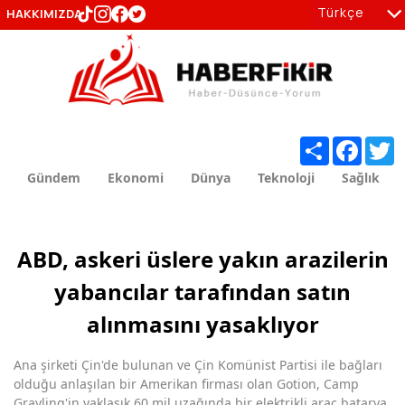
Türkçe
HAKKIMIZDA
tr
en
Share
Facebo
T
Gündem
Ekonomi
Dünya
Teknoloji
Sağlık
ABD, askeri üslere yakın arazilerin
yabancılar tarafından satın
alınmasını yasaklıyor
Ana şirketi Çin'de bulunan ve Çin Komünist Partisi ile bağları
olduğu anlaşılan bir Amerikan firması olan Gotion, Camp
Grayling'in yaklaşık 60 mil uzağında bir elektrikli araç batarya