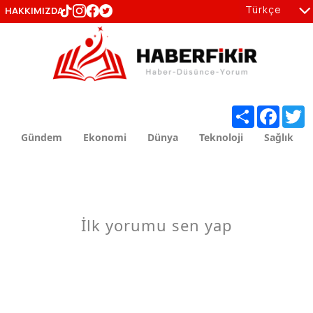
Türkçe
HAKKIMIZDA
tr
en
Share
Facebo
T
Gündem
Ekonomi
Dünya
Teknoloji
Sağlık
İlk yorumu sen yap