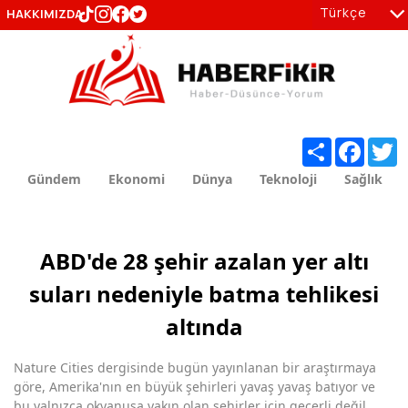
Türkçe
HAKKIMIZDA
tr
en
Share
Facebo
T
Gündem
Ekonomi
Dünya
Teknoloji
Sağlık
ABD'de 28 şehir azalan yer altı
suları nedeniyle batma tehlikesi
altında
Nature Cities dergisinde bugün yayınlanan bir araştırmaya
göre, Amerika'nın en büyük şehirleri yavaş yavaş batıyor ve
bu yalnızca okyanusa yakın olan şehirler için geçerli değil.