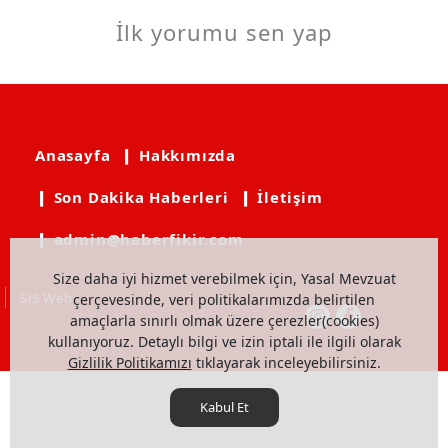
İlk yorumu sen yap
Anasayfa
❙ Hakkımızda
❙ Son Dakika Haberleri
❙ İletişim
❙ admin@haberfikir.com
Size daha iyi hizmet verebilmek için, Yasal Mevzuat
SiS Web
çerçevesinde, veri politikalarımızda belirtilen
amaçlarla sınırlı olmak üzere çerezler(cookies)
kullanıyoruz. Detaylı bilgi ve izin iptali ile ilgili olarak
Gizlilik Politikamızı
tıklayarak inceleyebilirsiniz.
Kabul Et