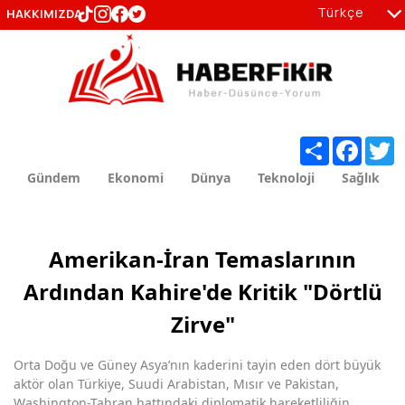
Türkçe
HAKKIMIZDA
tr
en
Share
Facebo
T
Gündem
Ekonomi
Dünya
Teknoloji
Sağlık
Amerikan-İran Temaslarının
Ardından Kahire'de Kritik "Dörtlü
Zirve"
Orta Doğu ve Güney Asya’nın kaderini tayin eden dört büyük
aktör olan Türkiye, Suudi Arabistan, Mısır ve Pakistan,
Washington-Tahran hattındaki diplomatik hareketliliğin