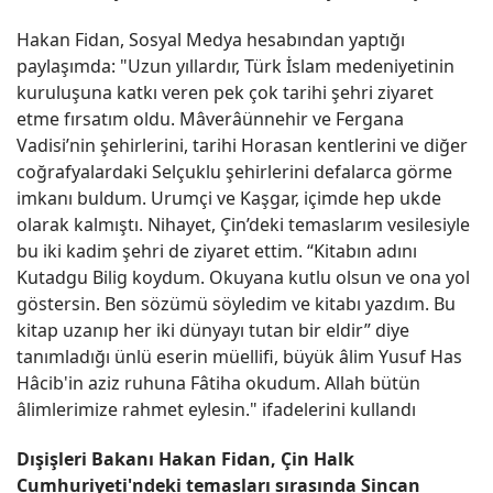
Hakan Fidan, Sosyal Medya hesabından yaptığı
paylaşımda: "Uzun yıllardır, Türk İslam medeniyetinin
kuruluşuna katkı veren pek çok tarihi şehri ziyaret
etme fırsatım oldu. Mâverâünnehir ve Fergana
Vadisi’nin şehirlerini, tarihi Horasan kentlerini ve diğer
coğrafyalardaki Selçuklu şehirlerini defalarca görme
imkanı buldum. Urumçi ve Kaşgar, içimde hep ukde
olarak kalmıştı. Nihayet, Çin’deki temaslarım vesilesiyle
bu iki kadim şehri de ziyaret ettim. “Kitabın adını
Kutadgu Bilig koydum. Okuyana kutlu olsun ve ona yol
göstersin. Ben sözümü söyledim ve kitabı yazdım. Bu
kitap uzanıp her iki dünyayı tutan bir eldir” diye
tanımladığı ünlü eserin müellifi, büyük âlim Yusuf Has
Hâcib'in aziz ruhuna Fâtiha okudum. Allah bütün
âlimlerimize rahmet eylesin." ifadelerini kullandı
Dışişleri Bakanı Hakan Fidan, Çin Halk
Cumhuriyeti'ndeki temasları sırasında Sincan