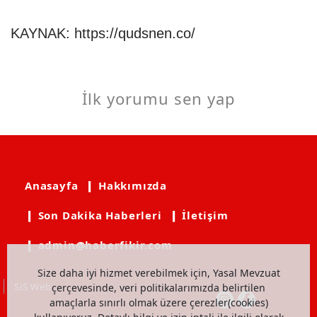
KAYNAK:
https://qudsnen.co/
İlk yorumu sen yap
Anasayfa
❙ Hakkımızda
❙ Son Dakika Haberleri
❙ İletişim
❙ admin@haberfikir.com
Size daha iyi hizmet verebilmek için, Yasal Mevzuat
SiS Web
çerçevesinde, veri politikalarımızda belirtilen
amaçlarla sınırlı olmak üzere çerezler(cookies)