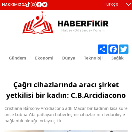
Türkçe
HAKKIMIZDA
tr
en
Share
Facebo
T
Gündem
Ekonomi
Dünya
Teknoloji
Sağlık
Çağrı cihazlarında aracı şirket
yetkilisi bir kadın: C.B.Arcidiacono
Cristiana Bársony-Arcidiacono adlı Macar bir kadının kısa süre
önce Lübnan'da patlayan haberleşme cihazlarının tedarikiyle
bağlantılı olduğu ortaya çıktı