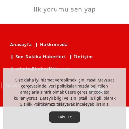
İlk yorumu sen yap
Anasayfa
❙ Hakkımızda
❙ Son Dakika Haberleri
❙ İletişim
❙ admin@haberfikir.com
Size daha iyi hizmet verebilmek için, Yasal Mevzuat
SiS Web
çerçevesinde, veri politikalarımızda belirtilen
amaçlarla sınırlı olmak üzere çerezler(cookies)
kullanıyoruz. Detaylı bilgi ve izin iptali ile ilgili olarak
Gizlilik Politikamızı
tıklayarak inceleyebilirsiniz.
Kabul Et