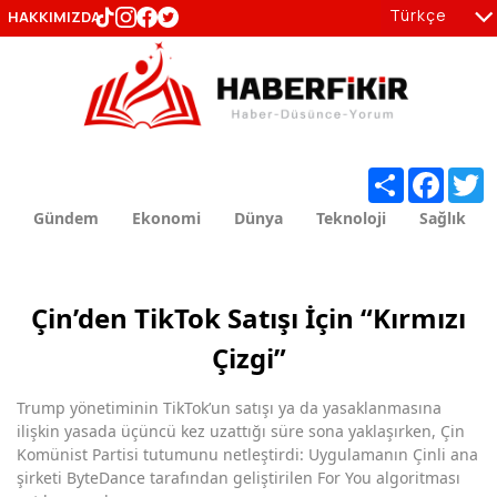
Türkçe
HAKKIMIZDA
tr
en
Share
Facebo
T
Gündem
Ekonomi
Dünya
Teknoloji
Sağlık
Çin’den TikTok Satışı İçin “Kırmızı
Çizgi”
Trump yönetiminin TikTok’un satışı ya da yasaklanmasına
ilişkin yasada üçüncü kez uzattığı süre sona yaklaşırken, Çin
Komünist Partisi tutumunu netleştirdi: Uygulamanın Çinli ana
şirketi ByteDance tarafından geliştirilen For You algoritması