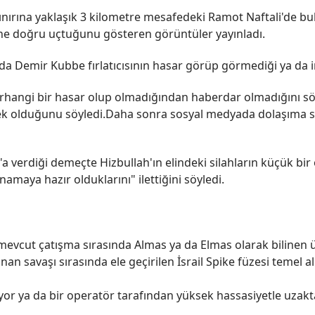
nırına yaklaşık 3 kilometre mesafedeki Ramot Naftali'de 
e doğru uçtuğunu gösteren görüntüler yayınladı.
 Demir Kubbe fırlatıcısının hasar görüp görmediği ya da im
rhangi bir hasar olup olmadığından haberdar olmadığını sö
rçek olduğunu söyledi.Daha sonra sosyal medyada dolaşıma
a verdiği demeçte Hizbullah'ın elindeki silahların küçük bir
amaya hazır olduklarını" ilettiğini söyledi.
evcut çatışma sırasında Almas ya da Elmas olarak bilinen üç
nan savaşı sırasında ele geçirilen İsrail Spike füzesi temel 
iyor ya da bir operatör tarafından yüksek hassasiyetle uzakta