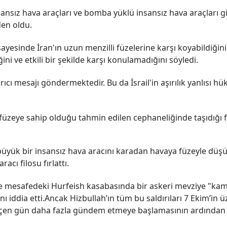
sansız hava araçları ve bomba yüklü insansız hava araçları gi
den oldu.
sayesinde İran'ın uzun menzilli füzelerine karşı koyabildiğini
ğini ve etkili bir şekilde karşı konulamadığını söyledi.
dırıcı mesajı göndermektedir. Bu da İsrail'in aşırılık yanlısı
zeye sahip olduğu tahmin edilen cephaneliğinde taşıdığı fark
büyük bir insansız hava aracını karadan havaya füzeyle düşürd
acı filosu fırlattı.
 mesafedeki Hurfeish kasabasında bir askeri mevziye "kamik
 iddia etti.Ancak Hizbullah’ın tüm bu saldırıları 7 Ekim’in ü
 geçen gün daha fazla gündem etmeye başlamasının ardından 