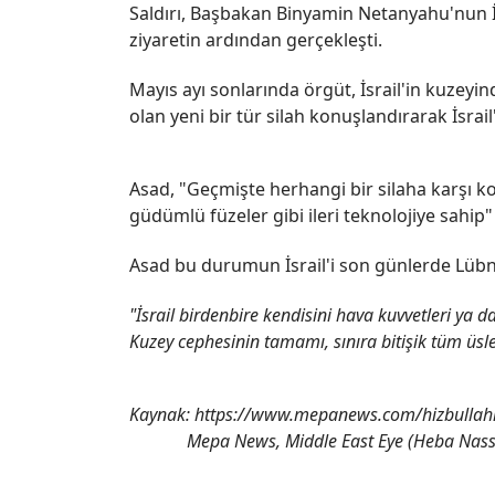
Saldırı, Başbakan Binyamin Netanyahu'nun İs
ziyaretin ardından gerçekleşti.
Mayıs ayı sonlarında örgüt, İsrail'in kuzeyin
olan yeni bir tür silah konuşlandırarak İsrail'
Asad, "Geçmişte herhangi bir silaha karşı koy
güdümlü füzeler gibi ileri teknolojiye sahip"
Asad bu durumun İsrail'i son günlerde Lübna
"İsrail birdenbire kendisini hava kuvvetleri ya 
Kuzey cephesinin tamamı, sınıra bitişik tüm üsler
Kaynak: https://www.mepanews.com/hizbullahin
Mepa News, Middle East Eye (Heba Nass