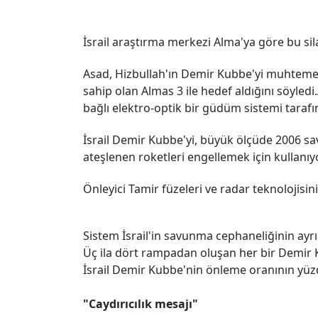
İsrail araştırma merkezi Alma'ya göre bu sila
Asad, Hizbullah'ın Demir Kubbe'yi muhtemelen
sahip olan Almas 3 ile hedef aldığını söyledi.
bağlı elektro-optik bir güdüm sistemi tarafı
İsrail Demir Kubbe'yi, büyük ölçüde 2006 s
ateşlenen roketleri engellemek için kullanıyo
Önleyici Tamir füzeleri ve radar teknolojisin
Sistem İsrail'in savunma cephaneliğinin ayrıl
Üç ila dört rampadan oluşan her bir Demir K
İsrail Demir Kubbe'nin önleme oranının yüzd
"Caydırıcılık mesajı"