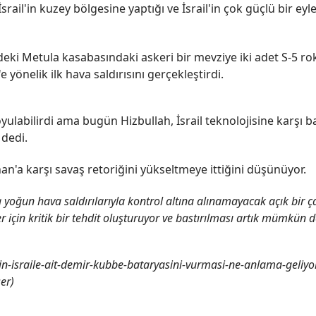
rail'in kuzey bölgesine yaptığı ve İsrail'in çok güçlü bir 
deki Metula kasabasındaki askeri bir mevziye iki adet S-5 roket
e yönelik ilk hava saldırısını gerçekleştirdi.
ulabilirdi ama bugün Hizbullah, İsrail teknolojisine karşı ba
 dedi.
n'a karşı savaş retoriğini yükseltmeye ittiğini düşünüyor.
da yoğun hava saldırılarıyla kontrol altına alınamayacak açık bir 
 için kritik bir tehdit oluşturuyor ve bastırılması artık mümkün d
-israile-ait-demir-kubbe-bataryasini-vurmasi-ne-anlama-geliy
er)