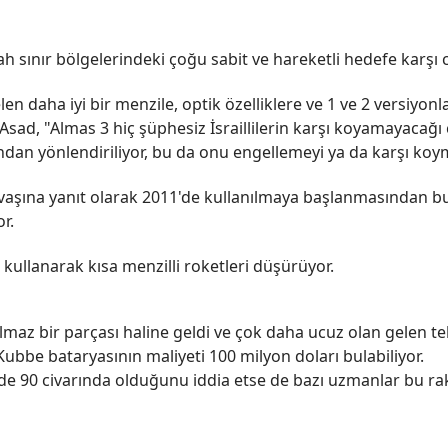
h sınır bölgelerindeki çoğu sabit ve hareketli hedefe karşı c
 daha iyi bir menzile, optik özelliklere ve 1 ve 2 versiyonl
Asad, "Almas 3 hiç şüphesiz İsraillilerin karşı koyamayacağı c
ndan yönlendiriliyor, bu da onu engellemeyi ya da karşı koym
avaşına yanıt olarak 2011'de kullanılmaya başlanmasından 
r.
i kullanarak kısa menzilli roketleri düşürüyor.
maz bir parçası haline geldi ve çok daha ucuz olan gelen tehd
ubbe bataryasının maliyeti 100 milyon doları bulabiliyor.
e 90 civarında olduğunu iddia etse de bazı uzmanlar bu rak