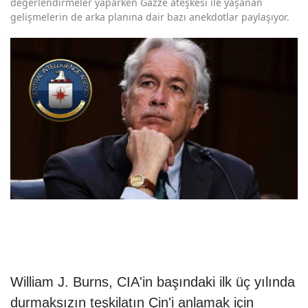
değerlendirmeler yaparken Gazze ateşkesi ile yaşanan
gelişmelerin de arka planına dair bazı anekdotlar paylaşıyor.
William J. Burns, CIA'in başındaki ilk üç yılında
durmaksızın teşkilatın Çin'i anlamak için