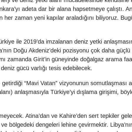
nerji ve deniz yetki alanı mücadelesinde kendisine k
nkara’yı adeta dar bir alana hapsetmeye çalıştı. Anc
ın her zaman yeni kapılar araladığını biliyoruz. Bug
rkiye ile 2019’da imzalanan deniz yetki anlaşması
’nın Doğu Akdeniz’deki pozisyonu çok daha güçlü h
nı zamanda Girit’in güneyinde doğalgaz arama faal
deniz gücü varlığı tesis edebilecek.
le getirdiği “Mavi Vatan” vizyonunun somutlaşması a
anı) anlaşmasıyla Türkiye’yi dışlama girişimi, böyl
yecek. Atina’dan ve Kahire’den sert tepkiler gelec
e bölgedeki dengeleri lehine çevirmektir. Libya’nı