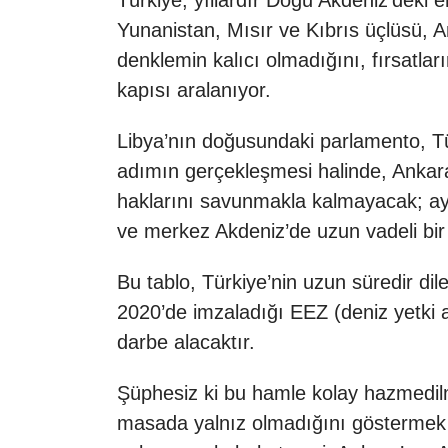
Türkiye, yıllardır Doğu Akdeniz’deki e
Yunanistan, Mısır ve Kıbrıs üçlüsü, A
denklemin kalıcı olmadığını, fırsatlar
kapısı aralanıyor.
Libya’nın doğusundaki parlamento, Tü
adımın gerçekleşmesi halinde, Ankara
haklarını savunmakla kalmayacak; ay
ve merkez Akdeniz’de uzun vadeli bir 
Bu tablo, Türkiye’nin uzun süredir di
2020’de imzaladığı EEZ (deniz yetki al
darbe alacaktır.
Şüphesiz ki bu hamle kolay hazmedilme
masada yalnız olmadığını göstermek v