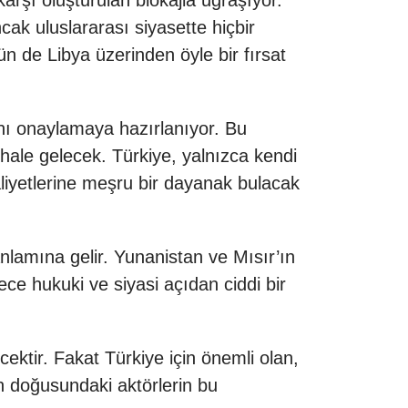
arşı oluşturulan blokajla uğraşıyor.
ak uluslararası siyasette hiçbir
ün de Libya üzerinden öyle bir fırsat
nı onaylamaya hazırlanıyor. Bu
ale gelecek. Türkiye, yalnızca kendi
iyetlerine meşru bir dayanak bulacak
nlamına gelir. Yunanistan ve Mısır’ın
ece hukuki ve siyasi açıdan ciddi bir
ektir. Fakat Türkiye için önemli olan,
n doğusundaki aktörlerin bu