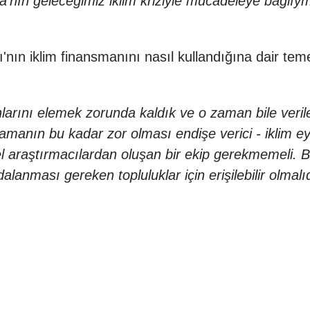
nka'nın geleceğimiz iklim kriziyle mücadeleye bağlı
ın iklim finansmanını nasıl kullandığına dair temel 
arını elemek zorunda kaldık ve o zaman bile veriler
amanın bu kadar zor olması endişe verici - iklim eyl
 araştırmacılardan oluşan bir ekip gerekmemeli. Bu 
lanması gereken topluluklar için erişilebilir olmalı