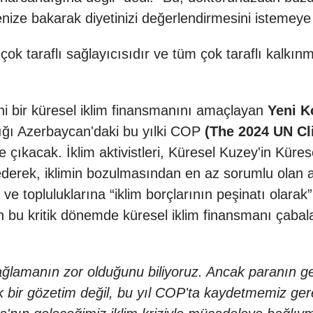
enize bakarak diyetinizi değerlendirmesini istemeye
ok taraflı sağlayıcısıdır ve tüm çok taraflı kalkı
ni bir küresel iklim finansmanını amaçlayan
Yeni Ko
ğı Azerbaycan'daki bu yılki COP
(The 2024 UN C
çıkacak. İklim aktivistleri, Küresel Kuzey'in Küres
derek, iklimin bozulmasından en az sorumlu olan 
 ve topluluklarına “iklim borçlarının peşinatı olara
in bu kritik dönemde küresel iklim finansmanı çabal
sağlamanın zor olduğunu biliyoruz. Ancak paranın g
bir gözetim değil, bu yıl COP'ta kaydetmemiz gere