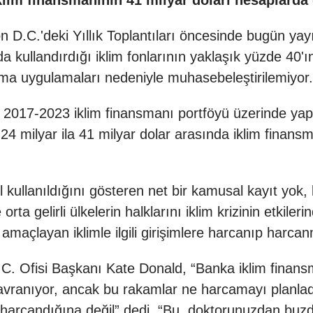
klim finansmanının 41 milyar doları hesaplard
D.C.'deki Yıllık Toplantıları öncesinde bugün yay
a kullandırdığı iklim fonlarının yaklaşık yüzde 40'
utma uygulamaları nedeniyle muhasebeleştirilemiyor.
017-2023 iklim finansmanı portföyü üzerinde yapıl
4 milyar ila 41 milyar dolar arasında iklim finans
 kullanıldığını gösteren net bir kamusal kayıt yok, 
orta gelirli ülkelerin halklarını iklim krizinin etkil
açlayan iklimle ilgili girişimlere harcanıp harcanma
.C. Ofisi Başkanı Kate Donald, “Banka iklim finan
davranıyor, ancak bu rakamlar ne harcamayı planlad
harcandığına değil” dedi. “Bu, doktorunuzdan buzdo