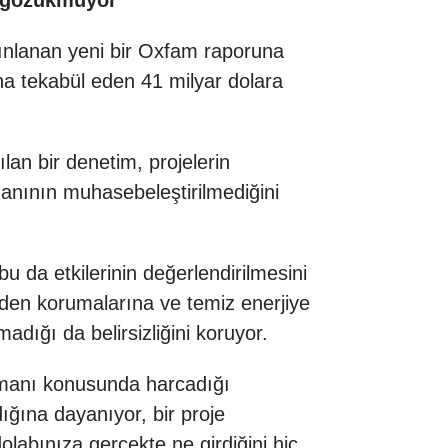
a gözükmüyor
ınlanan yeni bir Oxfam raporuna
ına tekabül eden 41 milyar dolara
an bir denetim, projelerin
manının muhasebeleştirilmediğini
bu da etkilerinin değerlendirilmesini
erinden korumalarına ve temiz enerjiye
dığı da belirsizliğini koruyor.
smanı konusunda harcadığı
ığına dayanıyor, bir proje
labınıza gerçekte ne girdiğini hiç