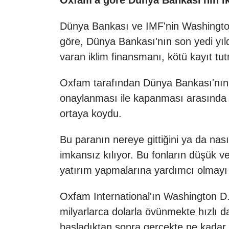
Oxfam'a göre Dünya Bankası'nın i
Dünya Bankası ve IMF'nin Washington 
göre, Dünya Bankası'nın son yedi yıld
varan iklim finansmanı, kötü kayıt t
Oxfam tarafından Dünya Bankası'nın 2
onaylanması ile kapanması arasında 2
ortaya koydu.
Bu paranın nereye gittiğini ya da nasıl
imkansız kılıyor. Bu fonların düşük ve 
yatırım yapmalarına yardımcı olmayı am
Oxfam International'ın Washington D
milyarlarca dolarla övünmekte hızlı 
başladıktan sonra gerçekte ne kadar 