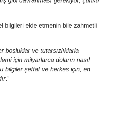
ymış gibi davranması gerekiyor, çünkü
bilgileri elde etmenin bile zahmetli
 boşluklar ve tutarsızlıklarla
emi için milyarlarca doların nasıl
bilgiler şeffaf ve herkes için, en
dır
.”