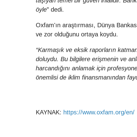
taşıyan temel bir güven ihlalidir. Ba
öyle
” dedi.
Oxfam'ın araştırması, Dünya Bankası'n
ve zor olduğunu ortaya koydu.
“Karmaşık ve eksik raporların katmanl
doluydu. Bu bilgilere erişmenin ve anl
harcandığını anlamak için profesyonel
önemlisi de iklim finansmanından fayda
KAYNAK:
https://www.oxfam.org/en/