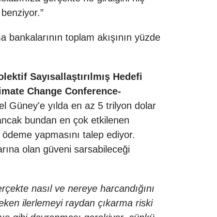
 benziyor.”
nma bankalarının toplam akışının yüzde
lektif Sayısallaştırılmış Hedefi
limate Change Conference-
el Güney'e yılda en az 5 trilyon dolar
ancak bundan en çok etkilenen
k” ödeme yapmasını talep ediyor.
arına olan güveni sarsabileceği
erçekte nasıl ve nereye harcandığını
ken ilerlemeyi raydan çıkarma riski