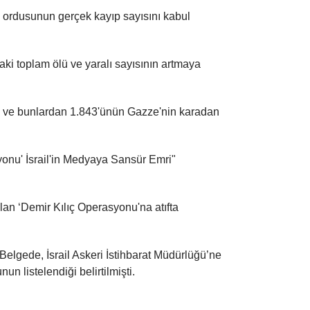
il ordusunun gerçek kayıp sayısını kabul
daki toplam ölü ve yaralı sayısının artmaya
nı ve bunlardan 1.843'ünün Gazze'nin karadan
yonu' İsrail'in Medyaya Sansür Emri"
lan ‘Demir Kılıç Operasyonu'na atıfta
Belgede, İsrail Askeri İstihbarat Müdürlüğü’ne
listelendiği belirtilmişti.