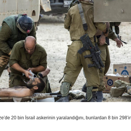
de 20 bin İsrail askerinin yaralandığını, bunlardan 8 bin 298'ini