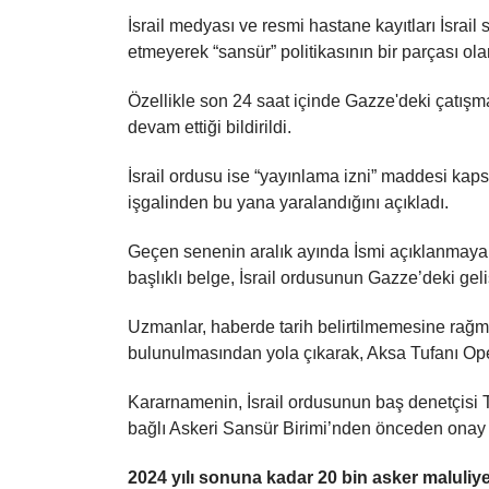
İsrail medyası ve resmi hastane kayıtları İsrai
etmeyerek “
sansür
” politikasının bir parçası ola
Özellikle son 24 saat içinde Gazze'deki çatışma
devam ettiği bildirildi.
İsrail ordusu ise “yayınlama izni” maddesi ka
işgalinden bu yana yaralandığını açıkladı.
Geçen senenin aralık ayında İsmi açıklanmayan 
başlıklı
belge
, İsrail ordusunun Gazze’deki geli
Uzmanlar, haberde tarih belirtilmemesine rağmen
bulunulmasından yola çıkarak, Aksa Tufanı Oper
Kararnamenin, İsrail ordusunun baş denetçisi T
bağlı Askeri Sansür Birimi’nden önceden onay 
2024 yılı sonuna kadar 20 bin asker malul