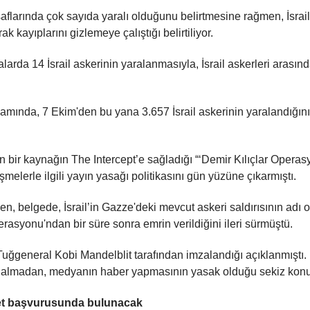
l saflarında çok sayıda yaralı olduğunu belirtmesine rağmen, İsra
rak kayıplarını gizlemeye çalıştığı belirtiliyor.
larda 14 İsrail askerinin yaralanmasıyla, İsrail askerleri arasın
psamında, 7 Ekim'den bu yana 3.657 İsrail askerinin yaralandığı
bir kaynağın The Intercept’e sağladığı “‘Demir Kılıçlar Operas
şmelerle ilgili yayın yasağı politikasını gün yüzüne çıkarmıştı.
, belgede, İsrail’in Gazze'deki mevcut askeri saldırısının adı o
asyonu'ndan bir süre sonra emrin verildiğini ileri sürmüştü.
uğgeneral Kobi Mandelblit tarafından imzalandığı açıklanmıştı. 
almadan, medyanın haber yapmasının yasak olduğu sekiz konunun 
iyet başvurusunda bulunacak