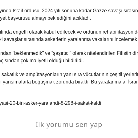
ak ayında İsrail ordusu, 2024 yılı sonuna kadar Gazze savaşı sır
yet başvurusu almayı beklediğini açıkladı.
ılında engelli olarak kabul edilecek ve ordunun rehabilitasyon d
 savaşlar sırasında askerlerin yaralanma vakalarını incelemek üz
rafından “beklenmedik” ve “şaşırtıcı” olarak nitelendirilen Filistin
çısından çok maliyetli olduğu bildirildi.
n sakatlık ve ampütasyonların yanı sıra vücutlarının çeşitli yerl
n yansımalarla boğuşmak zorunda bıraktı. Bu yaralanmalar İsrail
asi-20-bin-asker-yaralandi-8-298-i-sakat-kaldi
İlk yorumu sen yap