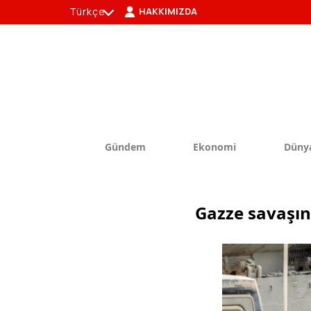
Türkçe
HAKKIMIZDA
tr
en
Gündem
Ekonomi
Düny
Gazze savaşınd