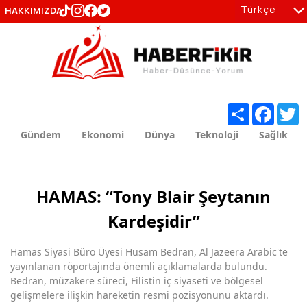
Türkçe
HAKKIMIZDA
tr
en
Share
Facebo
T
Gündem
Ekonomi
Dünya
Teknoloji
Sağlık
HAMAS: “Tony Blair Şeytanın
Kardeşidir”
Hamas Siyasi Büro Üyesi Husam Bedran, Al Jazeera Arabic'te
yayınlanan röportajında önemli açıklamalarda bulundu.
Bedran, müzakere süreci, Filistin iç siyaseti ve bölgesel
gelişmelere ilişkin hareketin resmi pozisyonunu aktardı.