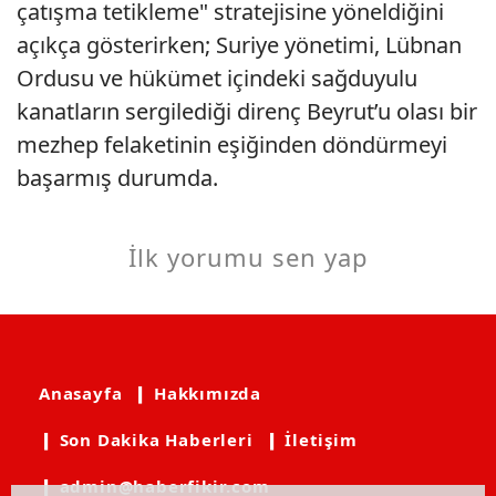
çatışma tetikleme" stratejisine yöneldiğini
açıkça gösterirken; Suriye yönetimi, Lübnan
Ordusu ve hükümet içindeki sağduyulu
kanatların sergilediği direnç Beyrut’u olası bir
mezhep felaketinin eşiğinden döndürmeyi
başarmış durumda.
İlk yorumu sen yap
Anasayfa
❙ Hakkımızda
❙ Son Dakika Haberleri
❙ İletişim
❙ admin@haberfikir.com