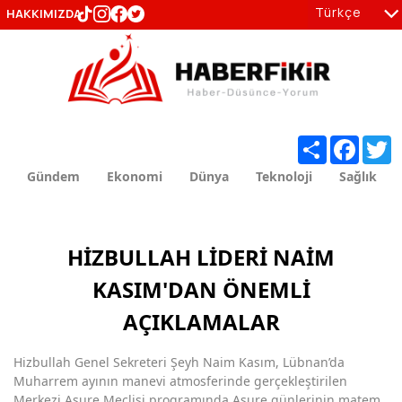
Türkçe
HAKKIMIZDA
tr
en
Share
Facebo
T
Gündem
Ekonomi
Dünya
Teknoloji
Sağlık
HİZBULLAH LİDERİ NAİM
KASIM'DAN ÖNEMLİ
AÇIKLAMALAR
Hizbullah Genel Sekreteri Şeyh Naim Kasım, Lübnan’da
Muharrem ayının manevi atmosferinde gerçekleştirilen
Merkezi Aşure Meclisi programında Aşure günlerinin matem