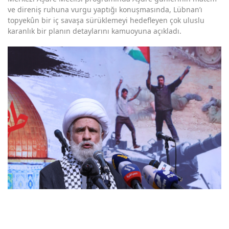
ve direniş ruhuna vurgu yaptığı konuşmasında, Lübnan’ı
topyekûn bir iç savaşa sürüklemeyi hedefleyen çok uluslu
karanlık bir planın detaylarını kamuoyuna açıkladı.