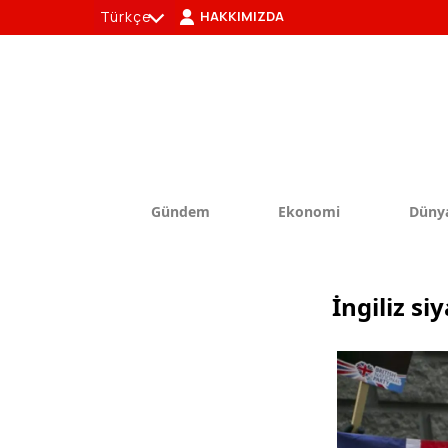
Türkçe
HAKKIMIZDA
tr
en
Gündem
Ekonomi
Düny
İngiliz si