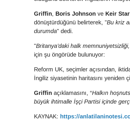
Griffin
,
Boris Johnson
ve
Keir Sta
dönüştürdüğünü belirterek, "
Bu kriz 
durumda
" dedi.
"
Britanya’daki halk memnuniyetsizliği,
için şu öngörüde bulunuyor:
Reform UK, seçimler açısından, iktidar
İngiliz siyasetinin haritasını yeniden 
Griffin
açıklamasını, “
Halkın hoşnut
büyük ihtimalle İşçi Partisi içinde ge
KAYNAK:
https://anlatilaninotesi.c