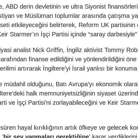
, ABD derin devletinin ve ultra Siyonist finansörlerin
stiyan ve Müslüman toplumlar arasında çatışma ya
yaseti etkileyeceğini belirterek, Reform UK partisin
ir Starmer’ın İşçi Partisi içinde “saray darbesiyle” 
asi analist Nick Griffin, İngiliz aktivist Tommy R
tarafından finanse edildiğini ve yönlendirildiğini öne
ilimi artırarak İngiltere’yi İsrail yanlısı bir kon
ce müdahil olduğunu, Batı Avrupa’yı ekonomik olarak
giltere’deki halk memnuniyetsizliğinin siyaset üzerin
i ve İşçi Partisi’ni zorlayabileceğini ve Keir Star
r süren hayal kırıklığının artık öfkeye ve gelece
 '
bir şey yapmaları gerektiğine
' karar verdiklerini