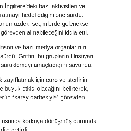
 İngiltere’deki bazı aktivistleri ve
ratmayı hedeflediğini öne sürdü.
in önümüzdeki seçimlerde geleneksel
görevden alınabileceğini iddia etti.
obinson ve bazı medya organlarının,
 sürdü. Griffin, bu grupların Hristiyan
uma sürüklemeyi amaçladığını savundu.
 zayıflatmak için euro ve sterlinin
de büyük etkisi olacağını belirterek,
mer’ın “saray darbesiyle” görevden
k konusunda korkuya dönüşmüş durumda
 dile getirdi.