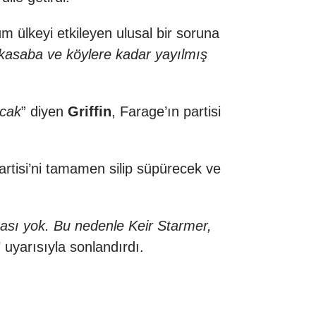
üm ülkeyi etkileyen ulusal bir soruna
kasaba ve köylere kadar yayılmış
acak
” diyen
Griffin
, Farage’ın partisi
Partisi’ni tamamen silip süpürecek ve
sı yok. Bu nedenle Keir Starmer,
" uyarısıyla sonlandırdı.