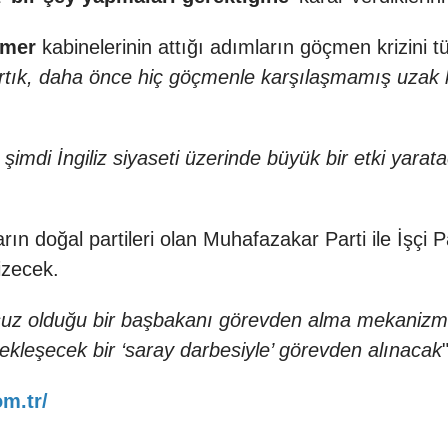
rmer
kabinelerinin attığı adımların göçmen krizini t
artık, daha önce hiç göçmenle karşılaşmamış uzak 
 şimdi İngiliz siyaseti üzerinde büyük bir etki yarat
ın doğal partileri olan Muhafazakar Parti ile İşçi 
çizecek.
suz olduğu bir başbakanı görevden alma mekanizma
rçekleşecek bir ‘saray darbesiyle’ görevden alınacak
om.tr/