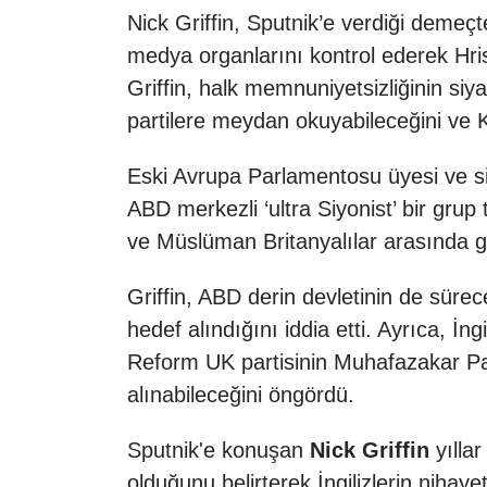
Nick Griffin, Sputnik’e verdiği demeçte
medya organlarını kontrol ederek Hri
Griffin, halk memnuniyetsizliğinin si
partilere meydan okuyabileceğini ve Ke
Eski Avrupa Parlamentosu üyesi ve siy
ABD merkezli ‘ultra Siyonist’ bir grup 
ve Müslüman Britanyalılar arasında ger
Griffin, ABD derin devletinin de süre
hedef alındığını iddia etti. Ayrıca, İn
Reform UK partisinin Muhafazakar Part
alınabileceğini öngördü.
Sputnik'e konuşan
Nick Griffin
yılla
olduğunu belirterek İngilizlerin nihayet