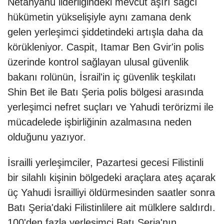
Netanyahu liderliğindeki mevcut aşırı sağcı
hükümetin yükselişiyle aynı zamana denk
gelen yerleşimci şiddetindeki artışla daha da
körükleniyor. Caspit, Itamar Ben Gvir'in polis
üzerinde kontrol sağlayan ulusal güvenlik
bakanı rolünün, İsrail'in iç güvenlik teşkilatı
Shin Bet ile Batı Şeria polis bölgesi arasında
yerleşimci nefret suçları ve Yahudi terörizmi ile
mücadelede işbirliğinin azalmasına neden
olduğunu yazıyor.
İsrailli yerleşimciler, Pazartesi gecesi Filistinli
bir silahlı kişinin bölgedeki araçlara ateş açarak
üç Yahudi İsrailliyi öldürmesinden saatler sonra
Batı Şeria'daki Filistinlilere ait mülklere saldırdı.
100'den fazla yerleşimci Batı Şeria'nın