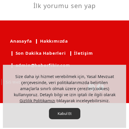
İlk yorumu sen yap
Anasayfa
❙ Hakkımızda
❙ Son Dakika Haberleri
❙ İletişim
❙ admin@haberfikir.com
Size daha iyi hizmet verebilmek için, Yasal Mevzuat
SiS Web
çerçevesinde, veri politikalarımızda belirtilen
amaçlarla sınırlı olmak üzere çerezler(cookies)
kullanıyoruz. Detaylı bilgi ve izin iptali ile ilgili olarak
Gizlilik Politikamızı
tıklayarak inceleyebilirsiniz.
Kabul Et