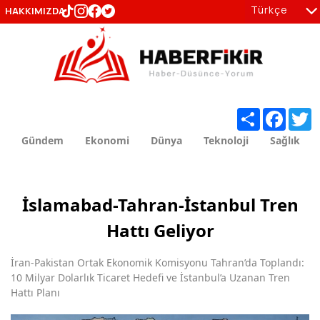
Türkçe
HAKKIMIZDA
tr
en
Share
Facebo
T
Gündem
Ekonomi
Dünya
Teknoloji
Sağlık
İslamabad-Tahran-İstanbul Tren
Hattı Geliyor
İran-Pakistan Ortak Ekonomik Komisyonu Tahran’da Toplandı:
10 Milyar Dolarlık Ticaret Hedefi ve İstanbul’a Uzanan Tren
Hattı Planı