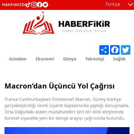
Türkçe
HAKKIMIZDA
tr
en
Share
Facebo
T
Gündem
Ekonomi
Dünya
Teknoloji
Sağlık
Macron’dan Üçüncü Yol Çağrısı
Fransa Cumhurbaşkanı Emmanuel Macron, Güney Kore’ye
gerçekleştirdiği resmi ziyaret kapsamında yaptığı konuşmada,
Orta Doğu’daki askeri müdahaleleri sert bir dille eleştirerek
küresel siyasette yeni bir denge arayışı çağrısında bulundu.