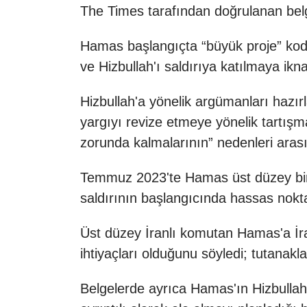
The Times tarafından doğrulanan belgel
Hamas başlangıçta “büyük proje” kod 
ve Hizbullah'ı saldırıya katılmaya ikn
Hizbullah'a yönelik argümanları hazı
yargıyı revize etmeye yönelik tartışma
zorunda kalmalarının” nedenleri aras
Temmuz 2023'te Hamas üst düzey bir y
saldırının başlangıcında hassas nokt
Üst düzey İranlı komutan Hamas'a İran
ihtiyaçları olduğunu söyledi; tutanakl
Belgelerde ayrıca Hamas'ın Hizbullah'