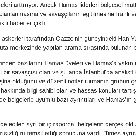
leri arttırıyor. Ancak Hamas liderleri bölgesel müt
planlanmasına ve savaşçıların eğitilmesine İranlı ve
ili haberler çıktı.
l askerleri tarafından Gazze'nin güneyindeki Han Y
muta merkezinde yapılan arama sırasında bulunan bir
klerinden bazılarını Hamas üyeleri ve Hamas'a yakın
 bir savaşçısı olan ve şu anda İstanbul'da analist
 aşina olduğunu ve düzenli notlar tutmanın grubun 
i hakkında bilgi sahibi olan ve hassas konuları ta
st de belgelerle uyumlu bazı ayrıntıları ve Hamas'ın
e edilen ayrı bir iç raporda, belgelerin gerçek olduğ
ısızlığını temsil ettiği sonucuna vardı. Times ayrı