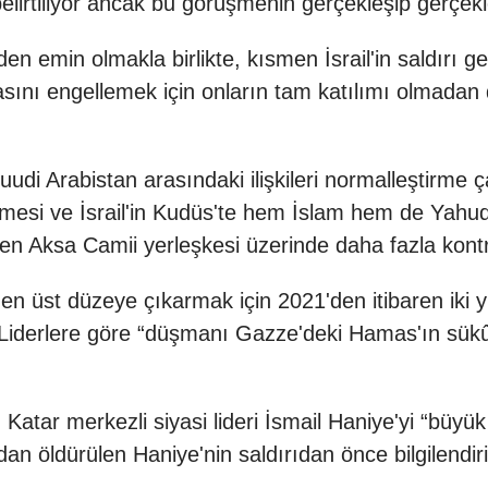
 belirtiliyor ancak bu görüşmenin gerçekleşip gerçe
en emin olmakla birlikte, kısmen İsrail'in saldırı 
ını engellemek için onların tam katılımı olmadan
Suudi Arabistan arasındaki ilişkileri normalleştirme
ştirmesi ve İsrail'in Kudüs'te hem İslam hem de Yahudi
nen Aksa Camii yerleşkesi üzerinde daha fazla kontr
en üst düzeye çıkarmak için 2021'den itibaren iki yı
 Liderlere göre “düşmanı Gazze'deki Hamas'ın sükûn
atar merkezli siyasi lideri İsmail Haniye'yi “büyük p
n öldürülen Haniye'nin saldırıdan önce bilgilendirili