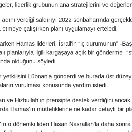
er, liderlik grubunun ana stratejilerini ve değerle
adını verdiği saldırıyı 2022 sonbaharında gerçekle
a etmeye çalışırken planı uygulamayı erteledi.
rlarken Hamas liderleri, İsrail'in “iç durumunun” 
lı planlarıyla ilgili kargaşaya açık bir gönderme- “s
ında olduğunu söyledi.
etkilisini Lübnan'a gönderdi ve burada üst düzey 
aların vurulması konusunda yardım istedi.
 ve Hizbullah'ın prensipte destek verdiğini ancak 
arda Hamas'ın müttefiklerine ne kadar detaylı bir pl
ın o dönemki lideri Hasan Nasrallah'la daha sonra 