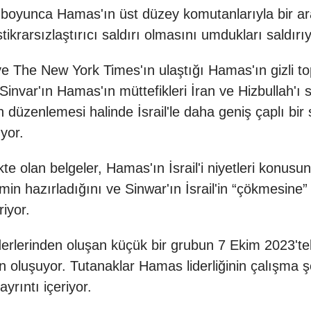
 boyunca Hamas'ın üst düzey komutanlarıyla bir aray
istikrarsızlaştırıcı saldırı olmasını umdukları saldırıy
 ve The New York Times'ın ulaştığı Hamas'ın gizli to
 Sinvar'ın Hamas'ın müttefikleri İran ve Hizbullah'ı
ın düzenlemesi halinde İsrail'le daha geniş çaplı b
uyor.
te olan belgeler, Hamas'ın İsrail'i niyetleri konus
zemin hazırladığını ve Sinwar'ın İsrail'in “çökmesin
iyor.
derlerinden oluşan küçük bir grubun 7 Ekim 2023'tek
 oluşuyor. Tutanaklar Hamas liderliğinin çalışma şek
rıntı içeriyor.