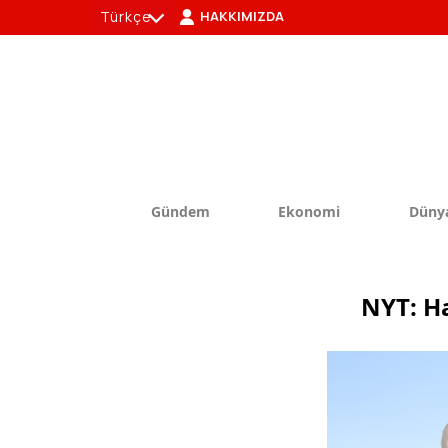
Türkçe
HAKKIMIZDA
tr
en
Gündem
Ekonomi
Düny
NYT: Ha