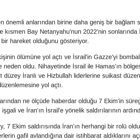
en önemli anlarından birine daha geniş bir bağlam s
e kısmen Bay Netanyahu'nun 2022'nin sonlarında İs
en bir hareket olduğunu gösteriyor.
 kişinin ölümüne yol açtı ve İsrail'in Gazze'yi bomba
sine neden oldu. Nihayetinde İsrail ile Hamas'ın bölg
st düzey İranlı ve Hizbullah liderlerine suikast düz
rı düzenlemesine yol açtı.
nlarından ne ölçüde haberdar olduğu 7 Ekim'in süreg
 işgali ve İran'ın İsrail'e yönelik saldırılarının ard
ney, 7 Ekim saldırısında İran'ın herhangi bir rolü o
liderlerin gafil avlandığına dair istihbarat aldıkların