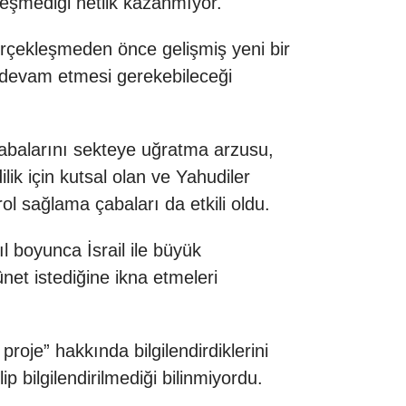
kleşmediği netlik kazanmıyor.
gerçekleşmeden önce gelişmiş yeni bir
 devam etmesi gerekebileceği
 çabalarını sekteye uğratma arzusu,
lik için kutsal olan ve Yahudiler
ol sağlama çabaları da etkili oldu.
l boyunca İsrail ile büyük
et istediğine ikna etmeleri
roje” hakkında bilgilendirdiklerini
p bilgilendirilmediği bilinmiyordu.