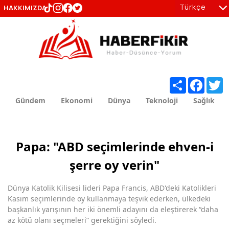
Türkçe
HAKKIMIZDA
tr
en
Share
Facebo
T
Gündem
Ekonomi
Dünya
Teknoloji
Sağlık
Papa: "ABD seçimlerinde ehven-i
şerre oy verin"
Dünya Katolik Kilisesi lideri Papa Francis, ABD'deki Katolikleri
Kasım seçimlerinde oy kullanmaya teşvik ederken, ülkedeki
başkanlık yarışının her iki önemli adayını da eleştirerek “daha
az kötü olanı seçmeleri” gerektiğini söyledi.