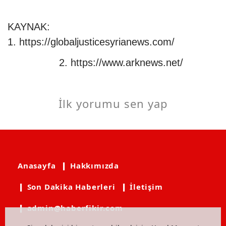
KAYNAK:
1.
https://globaljusticesyrianews.com/
2.
https://www.arknews.net/
İlk yorumu sen yap
Anasayfa
❙ Hakkımızda
❙ Son Dakika Haberleri
❙ İletişim
❙ admin@haberfikir.com