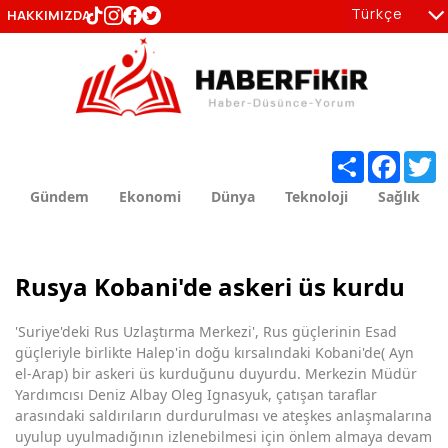
Türkçe
HAKKIMIZDA
tr
en
Share
Facebo
T
Gündem
Ekonomi
Dünya
Teknoloji
Sağlık
Rusya Kobani'de askeri üs kurdu
'Suriye'deki Rus Uzlaştırma Merkezi', Rus güçlerinin Esad
güçleriyle birlikte Halep'in doğu kırsalındaki Kobani'de( Ayn
el-Arap) bir askeri üs kurduğunu duyurdu. Merkezin Müdür
Yardımcısı Deniz Albay Oleg Ignasyuk, çatışan taraflar
arasındaki saldırıların durdurulması ve ateşkes anlaşmalarına
uyulup uyulmadığının izlenebilmesi için önlem almaya devam