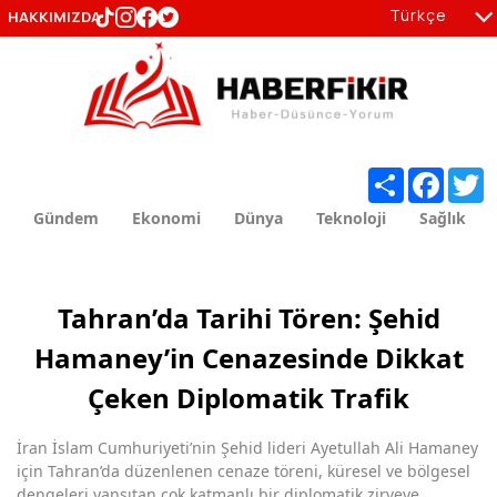
Türkçe
HAKKIMIZDA
tr
en
Share
Facebo
T
Gündem
Ekonomi
Dünya
Teknoloji
Sağlık
Tahran’da Tarihi Tören: Şehid
Hamaney’in Cenazesinde Dikkat
Çeken Diplomatik Trafik
İran İslam Cumhuriyeti’nin Şehid lideri Ayetullah Ali Hamaney
için Tahran’da düzenlenen cenaze töreni, küresel ve bölgesel
dengeleri yansıtan çok katmanlı bir diplomatik zirveye