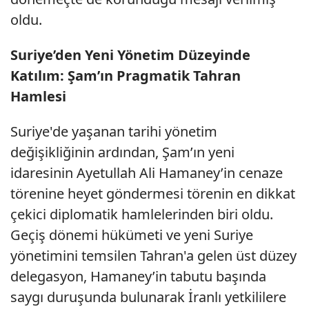
oldu.
Suriye’den Yeni Yönetim Düzeyinde
Katılım: Şam’ın Pragmatik Tahran
Hamlesi
Suriye'de yaşanan tarihi yönetim
değişikliğinin ardından, Şam’ın yeni
idaresinin Ayetullah Ali Hamaney’in cenaze
törenine heyet göndermesi törenin en dikkat
çekici diplomatik hamlelerinden biri oldu.
Geçiş dönemi hükümeti ve yeni Suriye
yönetimini temsilen Tahran'a gelen üst düzey
delegasyon, Hamaney’in tabutu başında
saygı duruşunda bulunarak İranlı yetkililere