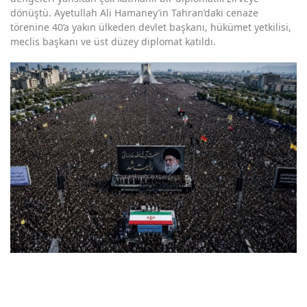
dönüştü. Ayetullah Ali Hamaney’in Tahran’daki cenaze
törenine 40’a yakın ülkeden devlet başkanı, hükümet yetkilisi,
meclis başkanı ve üst düzey diplomat katıldı.