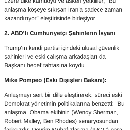
üzere ülke kamuoyu ve askeri yetkililer, "Bu
anlaşma köşeye sıkışan İran’a sadece zaman
kazandırıyor" eleştirisinde birleşiyor.
2. ABD’li Cumhuriyetçi Şahinlerin İsyanı
Trump'ın kendi partisi içindeki ulusal güvenlik
şahinleri ve eski çalışma arkadaşları da
Başkanı hedef tahtasına koydu.
Mike Pompeo (Eski Dışişleri Bakanı):
Anlaşmayı sert bir dille eleştirerek, süreci eski
Demokrat yönetimin politikalarına benzetti: "Bu
anlaşma, Obama ekibinin (Wendy Sherman,
Robert Malley, Ben Rhodes) senaryosundan
farksızdır. Devrim Muhafızları’na (IRGC) para