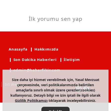
İlk yorumu sen yap
Anasayfa
❙ Hakkımızda
❙ Son Dakika Haberleri
❙ İletişim
❙ admin@haberfikir.com
Size daha iyi hizmet verebilmek için, Yasal Mevzuat
SiS Web
çerçevesinde, veri politikalarımızda belirtilen
amaçlarla sınırlı olmak üzere çerezler(cookies)
kullanıyoruz. Detaylı bilgi ve izin iptali ile ilgili olarak
Gizlilik Politikamızı
tıklayarak inceleyebilirsiniz.