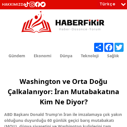
Türkçe
HAKKIMIZDA
tr
en
Share
Faceb
T
Gündem
Ekonomi
Dünya
Teknoloji
Sağlık
Washington ve Orta Doğu
Çalkalanıyor: İran Mutabakatına
Kim Ne Diyor?
ABD Başkanı Donald Trump’ın İran ile imzalamaya çok yakın
olduğunu duyurduğu 60 günlük geçici barış mutabakatı
(MOU), dünya siyasetini ve Washington kulislerini tam