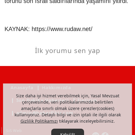
torunu son İsrail saldırılarında yaşamını yitirdi.
KAYNAK:
https://www.rudaw.net/
İlk yorumu sen yap
Anasayfa
❙ Hakkımızda
Size daha iyi hizmet verebilmek için, Yasal Mevzuat
❙ Son Dakika Haberleri
❙ İletişim
çerçevesinde, veri politikalarımızda belirtilen
amaçlarla sınırlı olmak üzere çerezler(cookies)
❙ admin@haberfikir.com
kullanıyoruz. Detaylı bilgi ve izin iptali ile ilgili olarak
Gizlilik Politikamızı
tıklayarak inceleyebilirsiniz.
SiS Web
Kabul Et