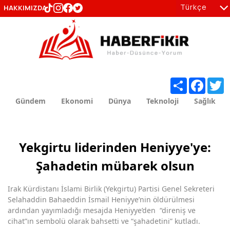
Türkçe
HAKKIMIZDA
tr
en
Share
Facebo
T
Gündem
Ekonomi
Dünya
Teknoloji
Sağlık
Yekgirtu liderinden Heniyye'ye:
Şahadetin mübarek olsun
Irak Kürdistanı İslami Birlik (Yekgirtu) Partisi Genel Sekreteri
Selahaddin Bahaeddin İsmail Heniyye’nin öldürülmesi
ardından yayımladığı mesajda Heniyye’den “direniş ve
cihat”ın sembolü olarak bahsetti ve “şahadetini” kutladı.