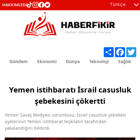
Türkçe
HAKKIMIZDA
tr
en
Share
Facebo
T
Gündem
Ekonomi
Dünya
Teknoloji
Sağlık
Yemen istihbaratı İsrail casusluk
şebekesini çökertti
Yemen Savaş Medyası sorumlusu, İsrail casusluk şebekesi
üyelerinin Yemen istihbarat teşkilatın tarafından
yakalandığını bildirdi.