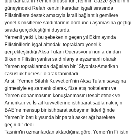
tutuklamaların Yemen ordusunun, rejimin Gazze Şeridi'nin
güneyindeki Refah kentini karadan işgali sırasında
Filistinlilere destek amacıyla İsrail bağlantılı gemilere
yönelik misilleme saldırılarının dördüncü aşamasına geçtiği
sırada gerçekleştiğini duyurdu.
Yemenli yetkili, bu şebekenin geçen yıl Ekim ayında
Filistinlilerin işgal altındaki topraklara yönelik
gerçekleştirdiği Aksa Tufanı Operasyonu'nun ardından
ülkenin Filistin yanlısı saldırılarıyla eşzamanlı olarak
Yemen topraklarında dağıtılan bir "Siyonist-Amerikan
casusluk hücresi" olarak tanımladı.
Ansi, “Yemen Silahlı Kuvvetleri’nin Aksa Tufanı savaşına
girmesiyle eş zamanlı olarak, füze atış noktalarını ve
Yemen donanmasının konuşlanmasını tespit etmek ve
Amerikan ve İsrail kuvvetlerine istihbarat sağlamak için
BAE’ne mensup bir istihbarat subayının liderliğinde
Yemen'in batı kıyısında bir paralı asker ağı harekete
geçirildi” dedi.
Tasnim'in uzmanlardan aktardığına göre, Yemen'in Filistin