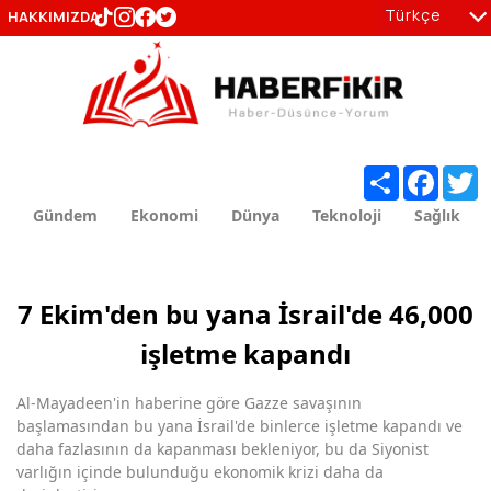
Türkçe
HAKKIMIZDA
tr
en
Share
Facebo
T
Gündem
Ekonomi
Dünya
Teknoloji
Sağlık
7 Ekim'den bu yana İsrail'de 46,000
işletme kapandı
Al-Mayadeen'in haberine göre Gazze savaşının
başlamasından bu yana İsrail'de binlerce işletme kapandı ve
daha fazlasının da kapanması bekleniyor, bu da Siyonist
varlığın içinde bulunduğu ekonomik krizi daha da