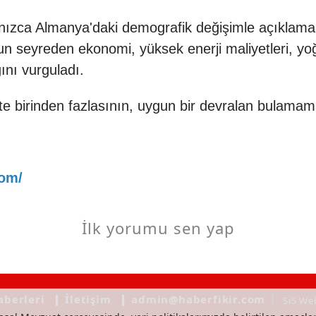
ızca Almanya'daki demografik değişimle açıklamanın
gun seyreden ekonomi, yüksek enerji maliyetleri, y
ını vurguladı.
tte birinden fazlasının, uygun bir devralan bulamam
com/
İlk yorumu sen yap
aberleri
❙ İletişim
❙ admin@haberfikir.com
SiS We