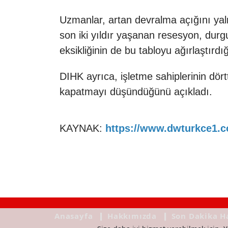
Uzmanlar, artan devralma açığını yaln
son iki yıldır yaşanan resesyon, dur
eksikliğinin
de bu tabloyu ağırlaştırdığ
DIHK ayrıca, işletme sahiplerinin dör
kapatmayı düşündüğünü açıkladı.
KAYNAK:
https://www.dwturkce1.
Anasayfa
❙ Hakkımızda
❙ Son Dakika H