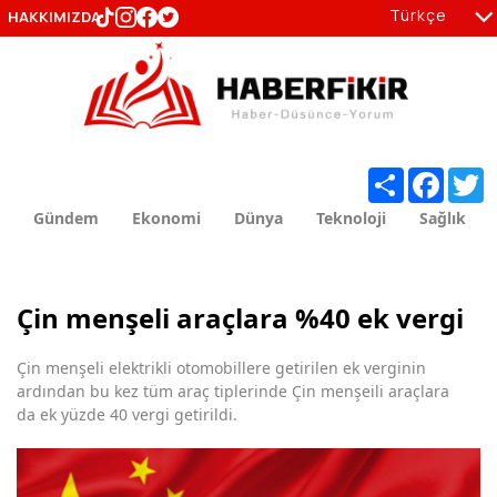
Türkçe
HAKKIMIZDA
tr
en
Share
Facebo
T
Gündem
Ekonomi
Dünya
Teknoloji
Sağlık
Çin menşeli araçlara %40 ek vergi
Çin menşeli elektrikli otomobillere getirilen ek verginin
ardından bu kez tüm araç tiplerinde Çin menşeili araçlara
da ek yüzde 40 vergi getirildi.