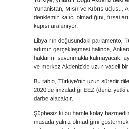
Türkiye, yıllardır Doğu Akdeniz’deki e
Yunanistan, Mısır ve Kıbrıs üçlüsü, A
denklemin kalıcı olmadığını, fırsatlar
kapısı aralanıyor.
Libya’nın doğusundaki parlamento, Tü
adımın gerçekleşmesi halinde, Ankara
haklarını savunmakla kalmayacak; ay
ve merkez Akdeniz’de uzun vadeli bir 
Bu tablo, Türkiye’nin uzun süredir di
2020’de imzaladığı EEZ (deniz yetki al
darbe alacaktır.
Şüphesiz ki bu hamle kolay hazmedilme
masada yalnız olmadığını göstermek v