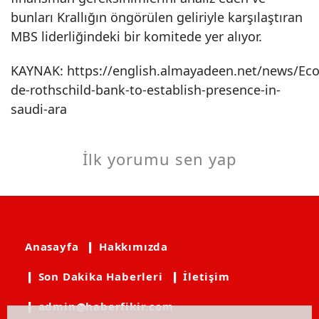
bunları Krallığın öngörülen geliriyle karşılaştıran
MBS liderliğindeki bir komitede yer alıyor.
KAYNAK:
https://english.almayadeen.net/news/E
de-rothschild-bank-to-establish-presence-in-
saudi-ara
İlk yorumu sen yap
Anasayfa
❙ Hakkımızda
❙ Son Dakika Haberleri
❙ İletişim
❙ admin@haberfikir.com