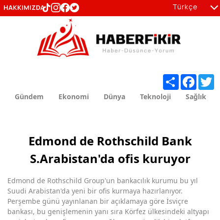
Türkçe
HAKKIMIZDA
tr
en
Share
Facebo
T
Gündem
Ekonomi
Dünya
Teknoloji
Sağlık
Edmond de Rothschild Bank
S.Arabistan'da ofis kuruyor
Edmond de Rothschild Group'un bankacılık kurumu bu yıl
Suudi Arabistan'da yeni bir ofis kurmaya hazırlanıyor.
Perşembe günü yayınlanan bir açıklamaya göre İsviçre
bankası, bu genişlemenin yanı sıra Körfez ülkesindeki altyapı