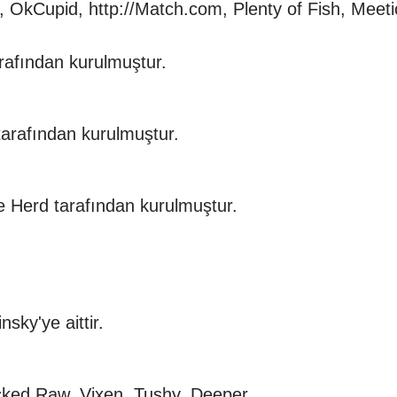
, OkCupid, http://Match.com, Plenty of Fish, Meet
arafından kurulmuştur.
tarafından kurulmuştur.
e Herd tarafından kurulmuştur.
sky'ye aittir.
cked Raw, Vixen, Tushy, Deeper.