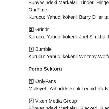
Bünyesindeki Markalar: Tinder, Hinge
OurTime.
Kurucu: Yahudi kökenli Barry Diller t
2️⃣ Grindr
Kurucu: Yahudi kökenli Joel Simkhai 
3️⃣ Bumble
Kurucu: Yahudi kökenli Whitney Wolf
Porno Sektörü
1️⃣ OnlyFans
Mülkiyet: Yahudi kökenli Leonid Radvin
2️⃣ Vixen Media Group
Bünyesindeki Markalar: Blacked, Bla