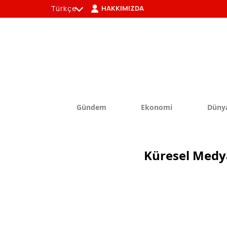
Türkçe
HAKKIMIZDA
tr
en
Gündem
Ekonomi
Düny
Küresel Medya