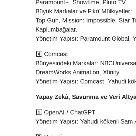
Paramount+, Showtime, Pluto TV.
Büyük Markalar ve Fikrî Mülkiyetler:
Top Gun, Mission: Impossible, Star T
Kaplumbağalar.
Yönetim Yapısı: Paramount Global, Ya
4️⃣ Comcast
Bünyesindeki Markalar: NBCUniversa
DreamWorks Animation, Xfinity.
Yönetim Yapısı: Comcast, Yahudi köken
Yapay Zekâ, Savunma ve Veri Altya
1️⃣ OpenAI / ChatGPT
Yönetim Yapısı: Yahudi kökenli Sam A