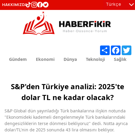
Türkçe
HAKKIMIZDA
tr
en
Share
Facebo
T
Gündem
Ekonomi
Dünya
Teknoloji
Sağlık
S&P'den Türkiye analizi: 2025'te
dolar TL ne kadar olacak?
S&P Global dün yayınladığı Türk bankalarına ilişkin notunda
"Ekonomideki kademeli dengelenmeyle Türk bankalarındaki
dengesizliklerin terse dönmesi bekliyoruz" dedi. Notta ayrıca
dolar/TL'nin de 2025 sonunda 43 lira olmasını bekliyor.