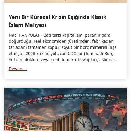
Yeni Bir Küresel Krizin Eşiğinde Klasik
İslam Maliyesi
Naci HANPOLAT - Batı tarzı kapitalizm, paranın para
doğurduğu, reel ekonomiden (üretimden, fabrikadan,
tarladan) tamamen kopuk, soyut bir borç mimarisi inşa
etmiştir. 2008 krizine yol açan CDO'lar (Teminatlı Borç
Yükümlülükleri) veya kredi temerrüt swapları, aslında
ortada gerçek bir mal veya hizmet olmadan, sadece
Devamı...
borcun borçlandırılarak katlanmasıyla oluşan devasa
sanal köpüklerdi.