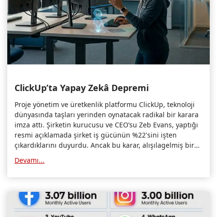
ClickUp’ta Yapay Zekâ Depremi
Proje yönetim ve üretkenlik platformu ClickUp, teknoloji
dünyasında taşları yerinden oynatacak radikal bir karara
imza attı. Şirketin kurucusu ve CEO’su Zeb Evans, yaptığı
resmi açıklamada şirket iş gücünün %22'sini işten
çıkardıklarını duyurdu. Ancak bu karar, alışılagelmiş bir
"maliyet kısma" operasyonu değil; yapay zekâ çağında
Devamı...
şirketi "100 Kat Verimli Şirket" (100x Org) modeline
geçirmeyi hedefleyen köklü bir yeniden yapılanma süreci.