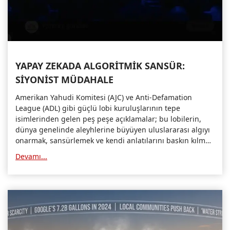
YAPAY ZEKADA ALGORİTMİK SANSÜR:
SİYONİST MÜDAHALE
Amerikan Yahudi Komitesi (AJC) ve Anti-Defamation
League (ADL) gibi güçlü lobi kuruluşlarının tepe
isimlerinden gelen peş peşe açıklamalar; bu lobilerin,
dünya genelinde aleyhlerine büyüyen uluslararası algıyı
onarmak, sansürlemek ve kendi anlatılarını baskın kılmak
için yapay zeka şirketleriyle doğrudan ve sistematik bir
Devamı...
çalışma yürüttüklerini gözler önüne seriyor.