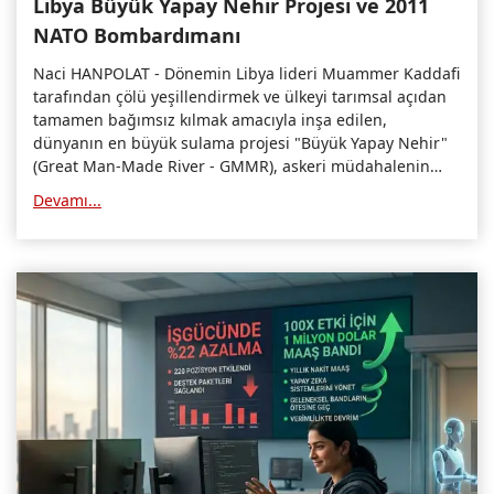
Libya Büyük Yapay Nehir Projesi ve 2011
NATO Bombardımanı
Naci HANPOLAT - Dönemin Libya lideri Muammer Kaddafi
tarafından çölü yeşillendirmek ve ülkeyi tarımsal açıdan
tamamen bağımsız kılmak amacıyla inşa edilen,
dünyanın en büyük sulama projesi "Büyük Yapay Nehir"
(Great Man-Made River - GMMR), askeri müdahalenin
üzerinden geçen yıllara rağmen neokoloniyel
Devamı...
tartışmaların merkezinde yer almaya devam ediyor