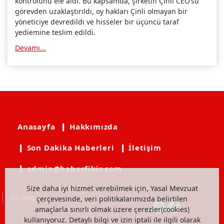
kontrolünü ele aldı. Bu kapsamda, şirketin Çinli CEO’su
görevden uzaklaştırıldı, oy hakları Çinli olmayan bir
yöneticiye devredildi ve hisseler bir üçüncü taraf
yediemine teslim edildi.
Devamı...
Anasayfa
❙ Hakkımızda
❙ Son Dakika Haberleri
❙ İletişim
❙ admin@haberfikir.com
Size daha iyi hizmet verebilmek için, Yasal Mevzuat
SiS Web
çerçevesinde, veri politikalarımızda belirtilen
amaçlarla sınırlı olmak üzere çerezler(cookies)
kullanıyoruz. Detaylı bilgi ve izin iptali ile ilgili olarak