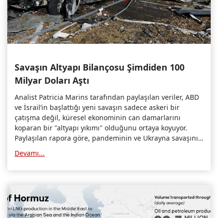
Savaşın Altyapı Bilançosu Şimdiden 100
Milyar Doları Aştı
Analist Patricia Marins tarafından paylaşılan veriler, ABD
ve İsrail’in başlattığı yeni savaşın sadece askeri bir
çatışma değil, küresel ekonominin can damarlarını
koparan bir "altyapı yıkımı" olduğunu ortaya koyuyor.
Paylaşılan rapora göre, pandeminin ve Ukrayna savaşının
etkilerini henüz atlatamayan dünya ekonomisi, Basra
Devamı...
Körfezi'nden gelen bu dev yıkımla "uzun süre hiçbir şeyin
eskisi gibi olmayacağı" bir karanlık döneme giriyor.