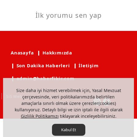
İlk yorumu sen yap
Anasayfa
❙ Hakkımızda
❙ Son Dakika Haberleri
❙ İletişim
❙ admin@haberfikir.com
Size daha iyi hizmet verebilmek için, Yasal Mevzuat
SiS Web
çerçevesinde, veri politikalarımızda belirtilen
amaçlarla sınırlı olmak üzere çerezler(cookies)
kullanıyoruz. Detaylı bilgi ve izin iptali ile ilgili olarak
Gizlilik Politikamızı
tıklayarak inceleyebilirsiniz.
Kabul Et