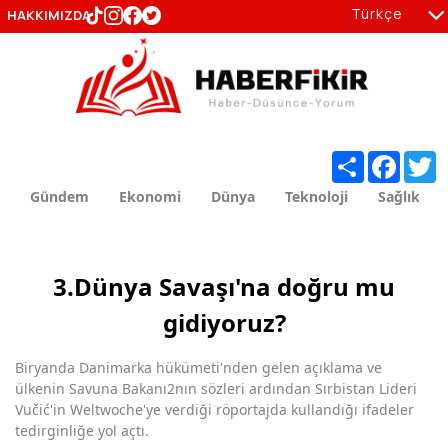
Türkçe
HAKKIMIZDA
tr
en
Share
Facebo
T
Gündem
Ekonomi
Dünya
Teknoloji
Sağlık
3.Dünya Savaşı'na doğru mu
gidiyoruz?
Biryanda Danimarka hükümeti'nden gelen açıklama ve
ülkenin Savuna Bakanı2nın sözleri ardından Sırbistan Lideri
Vučić'in Weltwoche'ye verdiği röportajda kullandığı ifadeler
tedirginliğe yol açtı.