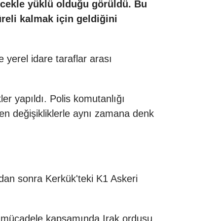
ecekle yüklü olduğu görüldü. Bu
eli kalmak için geldiğini
e yerel idare taraflar arası
ler yapıldı. Polis komutanlığı
nen değişikliklerle aynı zamana denk
dan sonra Kerkük'teki K1 Askeri
rşı mücadele kapsamında Irak ordusu