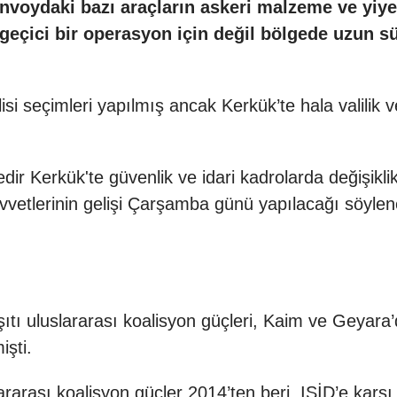
onvoydaki bazı araçların askeri malzeme ve yiy
eçici bir operasyon için değil bölgede uzun sür
lisi seçimleri yapılmış ancak Kerkük’te hala valilik v
dir Kerkük'te güvenlik ve idari kadrolarda değişiklik
uvvetlerinin gelişi Çarşamba günü yapılacağı söyle
tı uluslararası koalisyon güçleri, Kaim ve Geyara’
işti
.
ararası koalisyon güçler 2014’ten beri, IŞİD’e ka