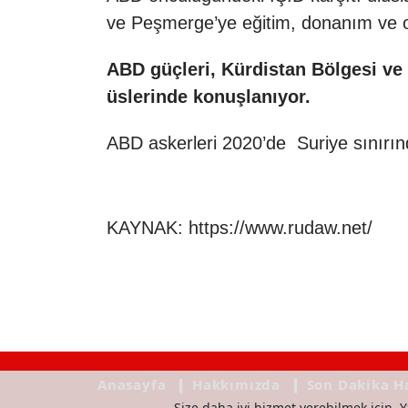
ve Peşmerge’ye eğitim, donanım ve o
ABD güçleri, Kürdistan Bölgesi ve 
üslerinde konuşlanıyor.
ABD askerleri 2020’de Suriye sınırınd
KAYNAK:
https://www.rudaw.net/
Anasayfa
❙ Hakkımızda
❙ Son Dakika H
Size daha iyi hizmet verebilmek için, Y