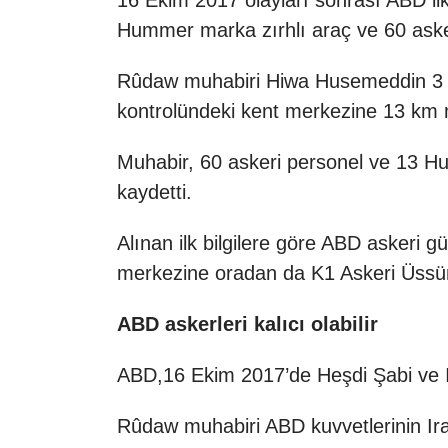
16 Ekim 2017 olayları sonrası ABD i
Hummer marka zırhlı araç ve 60 asker
Rûdaw muhabiri Hiwa Husemeddin 3 Ağ
kontrolündeki kent merkezine 13 km 
Muhabir, 60 askeri personel ve 13 Hum
kaydetti.
Alınan ilk bilgilere göre ABD askeri gü
merkezine oradan da K1 Askeri Üssüne g
ABD askerleri kalıcı olabilir
ABD,16 Ekim 2017’de Heşdi Şabi ve I
Rûdaw muhabiri ABD kuvvetlerinin Ira