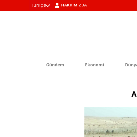
Türkçe
HAKKIMIZDA
tr
en
Gündem
Ekonomi
Düny
A