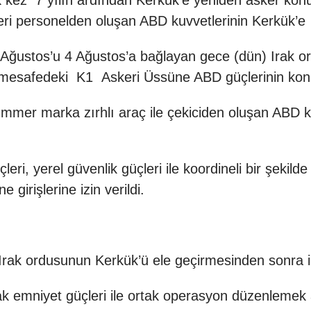
lk kez 7 yılın ardından Kerkük’e yeniden asker ko
i personelden oluşan ABD kuvvetlerinin Kerkük’e g
ustos’u 4 Ağustos’a bağlayan gece (dün) Irak ordu
mesafedeki K1 Askeri Üssüne ABD güçlerinin konuş
mer marka zırhlı araç ile çekiciden oluşan ABD kuvv
çleri, yerel güvenlik güçleri ile koordineli bir şekil
irişlerine izin verildi.
rak ordusunun Kerkük’ü ele geçirmesinden sonra il
k emniyet güçleri ile ortak operasyon düzenlemek a