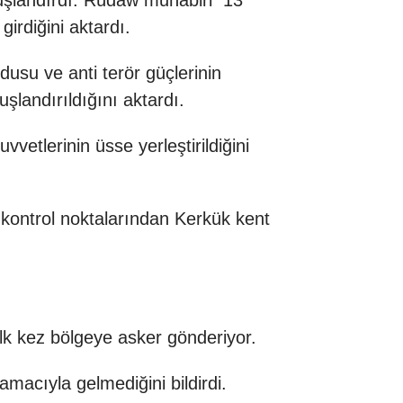
nuşlandırdı. Rûdaw muhabiri 13
irdiğini aktardı.
su ve anti terör güçlerinin
landırıldığını aktardı.
etlerinin üsse yerleştirildiğini
de kontrol noktalarından Kerkük kent
k kez bölgeye asker gönderiyor.
macıyla gelmediğini bildirdi.