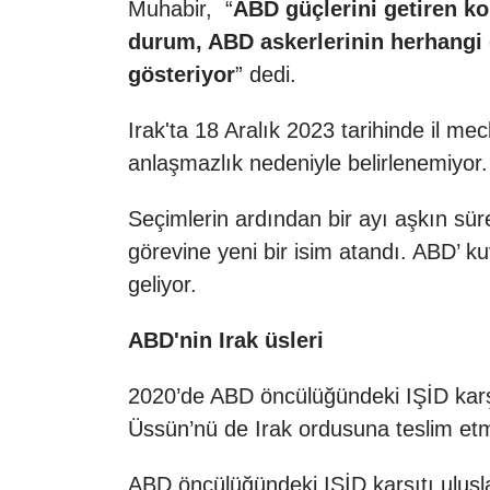
Muhabir, “
ABD güçlerini getiren k
durum, ABD askerlerinin herhangi g
gösteriyor
” dedi.
Irak'ta 18 Aralık 2023 tarihinde il mec
anlaşmazlık nedeniyle belirlenemiyor.
Seçimlerin ardından bir ayı aşkın süre
görevine yeni bir isim atandı. ABD’ k
geliyor.
ABD'nin Irak üsleri
2020’de ABD öncülüğündeki IŞİD karşı
Üssün’nü de Irak ordusuna teslim etm
ABD öncülüğündeki IŞİD karşıtı ulusl