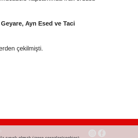
, Geyare, Ayn Esed ve Taci
rden çekilmişti.
b
la sınırlı olmak üzere çerezler(cookies)