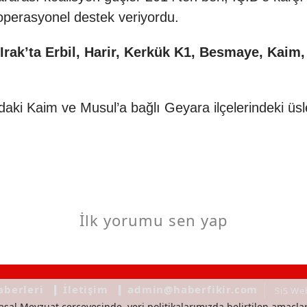
perasyonel destek veriyordu.
Irak’ta Erbil, Harir, Kerkük K1, Besmaye, Kaim
aki Kaim ve Musul’a bağlı Geyara ilçelerindeki üsle
İlk yorumu sen yap
aberleri
❙ İletişim
❙ admin@haberfikir.com
SiS We
asal Mevzuat çerçevesinde, veri politikalarımızda belirtilen amaçlar