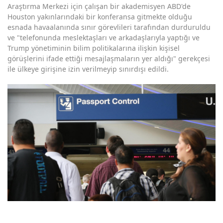
Araştırma Merkezi için çalışan bir akademisyen ABD'de
Houston yakınlarındaki bir konferansa gitmekte olduğu
esnada havaalanında sınır görevlileri tarafından durduruldu
ve "telefonunda meslektaşları ve arkadaşlarıyla yaptığı ve
Trump yönetiminin bilim politikalarına ilişkin kişisel
görüşlerini ifade ettiği mesajlaşmaların yer aldığı" gerekçesi
ile ülkeye girişine izin verilmeyip sınırdışı edildi.