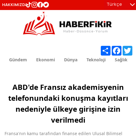
Türkçe
HAKKIMIZDA
tr
en
Share
Facebo
T
Gündem
Ekonomi
Dünya
Teknoloji
Sağlık
ABD'de Fransız akademisyenin
telefonundaki konuşma kayıtları
nedeniyle ülkeye girişine izin
verilmedi
Fransa'nın kamu tarafından finanse edilen Ulusal Bilimsel