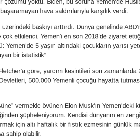
bir çözümü yoktu. Biden, bu soruna Yemen'de Husiler
 başaramayan hava saldırılarıyla karşılık verdi.
zerindeki baskıyı arttırdı. Dünya genelinde ABD'
çok etkilendi. Yemen'i en son 2018'de ziyaret etti
 Yemen'de 5 yaşın altındaki çocukların yarısı yeter
an bir istatistik”
letcher'a göre, yardım kesintileri son zamanlarda
evletleri, 500.000 Yemenli çocuğu hayatta tutması 
süne” vermekle övünen Elon Musk'ın Yemen'deki k
nden şüpheleniyorum. Kendisi dünyanın en zengin
mak için altı haftalık bir fıstık ezmesinin günlük m
 sahip olabilir.