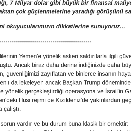
ğı, 7 Milyar dolar gibi büyük bir finansal mali
maktan çok güçlenmelerine yaradığı görüşünü s
ni okuyucularımızın dikkatlerine sunuyoruz...
---------------------------------------------
lerinin Yemen'e yönelik askeri saldırılarla ilgili gü
uştu. Ancak biraz daha derine indiğinizde daha büy
 güvenliğimizi zayıflatan ve binlerce insanın hayat
 Biden'ı da lekeleyen ancak Başkan Trump döneminde
 yönelik gerçekleştirdiği operasyona ve İsrail'in Ga
deki Husi rejimi de Kızıldeniz'de yakınlardan geçe
 çalıştı.
 sorun vardır ve bu durum buna klasik bir örnektir: 