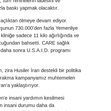
, tüm rehinelerin iadesini ve
azla baskı yapmak olacaktır.
 açlıktan ölmeye devam ediyor.
uşunun 730.000'den fazla Yemenliye
kliniğe sadece 11 kilo ağırlığında ve
ocuğundan bahsetti. CARE sağlık
 daha sonra U.S.A.I.D. programı
ira Husiler İran destekli bir politika
ç bırakma kampanyamız muhtemelen
ran'a yaklaştırıyor.
'e insani yardımın kesilmesi
lan insani durumu daha da