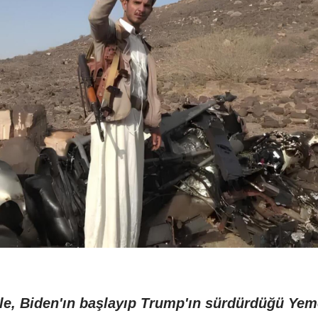
le, Biden'ın başlayıp Trump'ın sürdürdüğü Yem