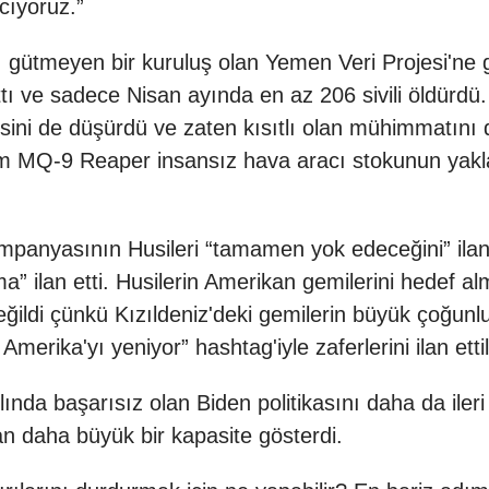
cıyoruz.”
cı gütmeyen bir kuruluş olan Yemen Veri Projesi'n
zalttı ve sadece Nisan ayında en az 206 sivili öld
ni de düşürdü ve zaten kısıtlı olan mühimmatını da
tüm MQ-9 Reaper insansız hava aracı stokunun yakl
nyasının Husileri “tamamen yok edeceğini” ilan e
a” ilan etti. Husilerin Amerikan gemilerini hedef al
ğildi çünkü Kızıldeniz'deki gemilerin büyük çoğunl
merika'yı yeniyor” hashtag'iyle zaferlerini ilan ettil
ında başarısız olan Biden politikasını daha da ile
n daha büyük bir kapasite gösterdi.