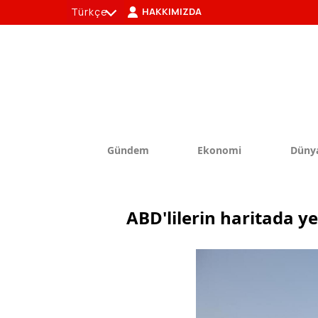
Türkçe
HAKKIMIZDA
tr
en
Gündem
Ekonomi
Düny
ABD'lilerin haritada y