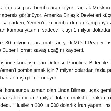
adığı asıl para bombalara gidiyor - ancak Musk'ın
abersiz görünüyor. Amerika Birleşik Devletleri küçü
uf sağlarken, Yemen'deki bombardıman kampanyası
an kampanyasının sadece ilk ayı 1 milyar dolarda
klaşık 30 milyon dolara mal olan yedi MQ-9 Reaper 
-18 Super Hornet savaş uçağını kaybetti.
üşünce kuruluşu olan Defense Priorities, Biden ile 
Yemen'i bombalamak için 7 milyar dolardan fazla p
 harcanmış gibi görünüyor.
eti konusunda uzman olan Linda Bilmes, uçak gemil
saba katıldığında 7 milyar doların makul bir rakam
 dedi. “Husilerin 200 ila 500 dolarlık İran yapımı in