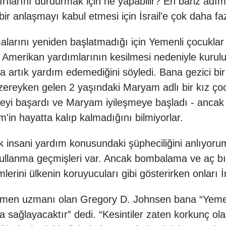
rılarını durdurmak için ne yapabilir? En bariz adım
bir anlaşmayı kabul etmesi için İsrail'e çok daha f
larını yeniden başlatmadığı için Yemenli çocuklar
Amerikan yardımlarının kesilmesi nedeniyle kurul
 artık yardım edemediğini söyledi. Bana gezici bir 
zereyken gelen 2 yaşındaki Maryam adlı bir kız ç
eyi başardı ve Maryam iyileşmeye başladı - ancak
'in hayatta kalıp kalmadığını bilmiyorlar.
insani yardım konusundaki şüpheciliğini anlıyorum, z
ak kullanma geçmişleri var. Ancak bombalama ve a
mlerini ülkenin koruyucuları gibi gösterirken onları İ
Yemen uzmanı olan Gregory D. Johnsen bana “Yemen
 sağlayacaktır” dedi. “Kesintiler zaten korkunç o