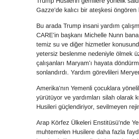
Trump Husilerin gemilere yönelik saldı
Gazze'de kalıcı bir ateşkesi öngören 
Bu arada Trump insani yardım çalışma
CARE'in başkanı Michelle Nunn bana 
temiz su ve diğer hizmetler konusunda
yetersiz beslenme nedeniyle ölmek ü
çalışanları Maryam'ı hayata döndürm
sonlandırdı. Yardım görevlileri Meryem
Amerika'nın Yemenli çocuklara yönelik 
yürütüyor ve yardımları silah olar
Husileri güçlendiriyor, sevilmeyen reji
Arap Körfez Ülkeleri Enstitüsü'nde 
muhtemelen Husilere daha fazla fayda