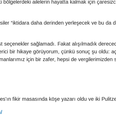
ki bölgelerdeki ailelerin hayatta kalmak için çaresi
er “iktidara daha derinden yerleşecek ve bu da da
 seçenekler sağlamadı. Fakat alışılmadık derecede
erici bir hikaye görüyorum, çünkü sonuç şu oldu: aç
anlarımız için bir zafer, hepsi de vergilerimizden s
es'ın fikir masasında köşe yazarı oldu ve iki Pulit
/