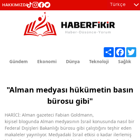
Türkçe
HAKKIMIZDA
tr
en
Share
Facebo
T
Gündem
Ekonomi
Dünya
Teknoloji
Sağlık
"Alman medyası hükümetin basın
bürosu gibi"
HARİCİ: Alman gazeteci Fabian Goldmann,
kişisel blogunda Alman medyasının İsrail konusunda nasıl bir
Federal Dışişleri Bakanlığı bürosu gibi çalıştığını teşhir eden
makaleler yayınlıyor. Medyadaki İsrail etkisi o kadar ilerlemiş