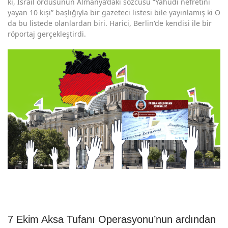
ki, İsrail ordusunun Almanya’daki sözcüsü “Yahudi nefretini
yayan 10 kişi” başlığıyla bir gazeteci listesi bile yayınlamış ki O
da bu listede olanlardan biri. Harici, Berlin'de kendisi ile bir
röportaj gerçekleştirdi.
7 Ekim Aksa Tufanı Operasyonu’nun ardından