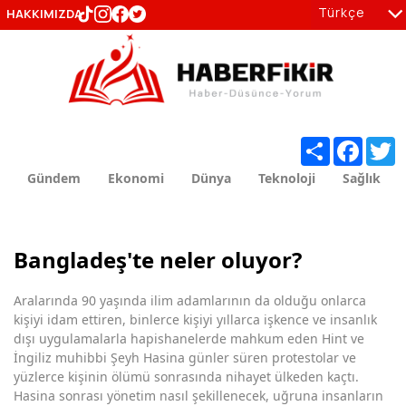
Türkçe
HAKKIMIZDA
tr
en
Share
Facebo
T
Gündem
Ekonomi
Dünya
Teknoloji
Sağlık
Bangladeş'te neler oluyor?
Aralarında 90 yaşında ilim adamlarının da olduğu onlarca
kişiyi idam ettiren, binlerce kişiyi yıllarca işkence ve insanlık
dışı uygulamalarla hapishanelerde mahkum eden Hint ve
İngiliz muhibbi Şeyh Hasina günler süren protestolar ve
yüzlerce kişinin ölümü sonrasında nihayet ülkeden kaçtı.
Hasina sonrası yönetim nasıl şekillenecek, uğruna insanların