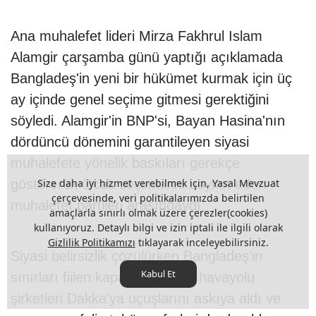
Ana muhalefet lideri Mirza Fakhrul Islam
Alamgir çarşamba günü yaptığı açıklamada
Bangladeş'in yeni bir hükümet kurmak için üç
ay içinde genel seçime gitmesi gerektiğini
söyledi. Alamgir'in BNP'si, Bayan Hasina'nın
dördüncü dönemini garantileyen siyasi
muhalefete yönelik baskıları gerekçe
göstererek Ocak seçimlerini boykot eden
Size daha iyi hizmet verebilmek için, Yasal Mevzuat
çerçevesinde, veri politikalarımızda belirtilen
muhalefet partileri arasındaydı.
amaçlarla sınırlı olmak üzere çerezler(cookies)
kullanıyoruz. Detaylı bilgi ve izin iptali ile ilgili olarak
Gizlilik Politikamızı
tıklayarak inceleyebilirsiniz.
Siyasi belirsizlik çözülürken Bangladeş'in
Kabul Et
sınırları fiilen kapatıldı; büyük havayolu
şirketleri Dakka'ya uçuşlarını askıya aldı ve