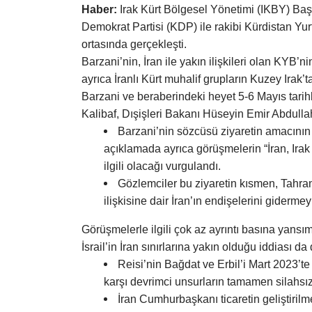
Haber:
Irak Kürt Bölgesel Yönetimi (IKBY) Başka
Demokrat Partisi (KDP) ile rakibi Kürdistan Y
ortasında gerçekleşti.
Barzani’nin, İran ile yakın ilişkileri olan KYB’
ayrıca İranlı Kürt muhalif grupların Kuzey Irak’tak
Barzani ve beraberindeki heyet 5-6 Mayıs tar
Kalibaf, Dışişleri Bakanı Hüseyin Emir Abdulla
Barzani’nin sözcüsü ziyaretin amacının 
açıklamada ayrıca görüşmelerin “İran, Irak v
ilgili olacağı vurgulandı.
Gözlemciler bu ziyaretin kısmen, Tahran 
ilişkisine dair İran’ın endişelerini giderm
Görüşmelerle ilgili çok az ayrıntı basına yansı
İsrail’in İran sınırlarına yakın olduğu iddiası d
Reisi’nin Bağdat ve Erbil’i Mart 2023’t
karşı devrimci unsurların tamamen silahsızla
İran Cumhurbaşkanı ticaretin geliştirilme