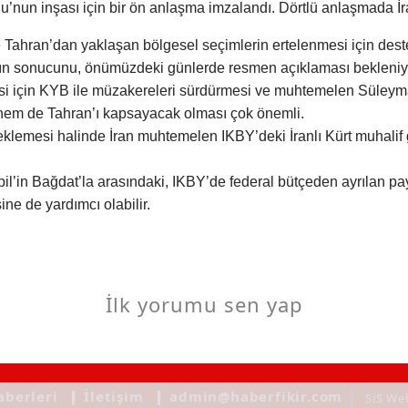
lu’nun inşası için bir ön anlaşma imzalandı. Dörtlü anlaşmada İr
 Tahran’dan yaklaşan bölgesel seçimlerin ertelenmesi için de
ın sonucunu, önümüzdeki günlerde resmen açıklaması bekleniy
i için KYB ile müzakereleri sürdürmesi ve muhtemelen Süleyman
 hem de Tahran’ı kapsayacak olması çok önemli.
klemesi halinde İran muhtemelen IKBY’deki İranlı Kürt muhalif gr
bil’in Bağdat’la arasındaki, IKBY’de federal bütçeden ayrılan 
ne de yardımcı olabilir.
İlk yorumu sen yap
aberleri
❙ İletişim
❙ admin@haberfikir.com
SiS We