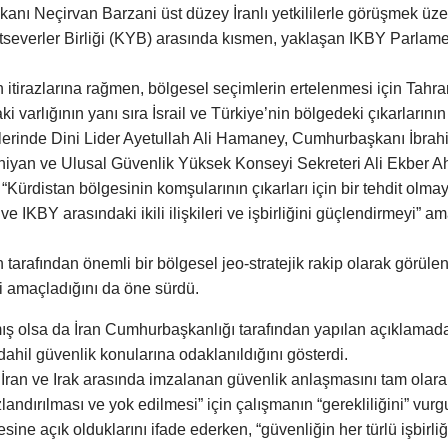
nı Neçirvan Barzani üst düzey İranlı yetkililerle görüşmek üzere
urtseverler Birliği (KYB) arasında kısmen, yaklaşan IKBY Parlam
nin itirazlarına rağmen, bölgesel seçimlerin ertelenmesi için Tah
i varlığının yanı sıra İsrail ve Türkiye’nin bölgedeki çıkarlarının d
ihlerinde Dini Lider Ayetullah Ali Hamaney, Cumhurbaşkanı İbr
hiyan ve Ulusal Güvenlik Yüksek Konseyi Sekreteri Ali Ekber Ah
“Kürdistan bölgesinin komşularının çıkarları için bir tehdit olm
e IKBY arasındaki ikili ilişkileri ve işbirliğini güçlendirmeyi” 
tarafından önemli bir bölgesel jeo-stratejik rakip olarak görülen
eyi amaçladığını da öne sürdü.
mış olsa da İran Cumhurbaşkanlığı tarafından yapılan açıklamada,
a dahil güvenlik konularına odaklanıldığını gösterdi.
e İran ve Irak arasında imzalanan güvenlik anlaşmasını tam olara
ndırılması ve yok edilmesi” için çalışmanın “gerekliliğini” vurgul
sine açık olduklarını ifade ederken, “güvenliğin her türlü işbirli