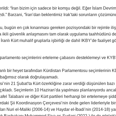
rildi: “İran bizim için sadece bir komşu değil. Eğer İslam Devr
ezdi.” Barzani, “İran’dan beklentimiz Irak’taki sorunların çözü
, bugün en çok kınanması gereken pozisyondaki bir rejimle ilişk
ıca ikili güvenlik anlaşmasını tam olarak uygulama taahhüdünü de 
ranlı Kürt muhalif gruplarla işbirliği de dahil IKBY’de faaliyet gö
arlamento seçimlerini erteleme çabasını desteklemeyi ve KYB’ye
anlı bir heyet tarafından Kürdistan Parlamentosu seçimlerinin 
ı bağımsız olarak doğrulayamadı.
nin 21 Şubat’ta Kürt özerkliğine zarar verdiği düşünülen bazı 
ıkladı. Seçimlerin 10 Haziran’da yapılması planlanıyordu ancak 
afel Talabani ve diğer Kürt partileri herhangi bir ertelemeye şidde
ardaki Şii Koordinasyon Çerçevesi’nin önde gelen liderleriyle 
nları Nuri el-Maliki (2006-14) ve Haydar el-İbadi’nin (2014-18) y
Irak Başbakanı Muhammed Şiya es-Sudani (2022-) ile de görüştü