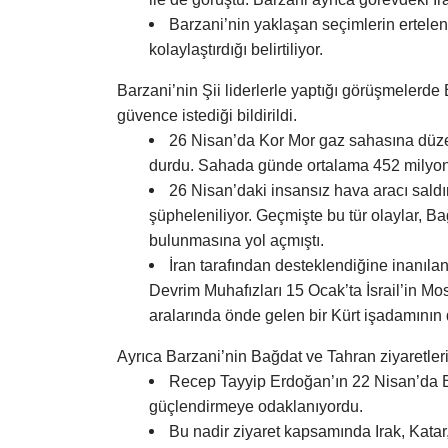
Barzani’nin yaklaşan seçimlerin ertelenme
kolaylaştırdığı belirtiliyor.
Barzani’nin Şii liderlerle yaptığı görüşmelerde 
güvence istediği bildirildi.
26 Nisan’da Kor Mor gaz sahasına düzen
durdu. Sahada günde ortalama 452 milyon fit
26 Nisan’daki insansız hava aracı saldır
şüpheleniliyor. Geçmişte bu tür olaylar, B
bulunmasına yol açmıştı.
İran tarafından desteklendiğine inanılan
Devrim Muhafızları 15 Ocak’ta İsrail’in Mossa
aralarında önde gelen bir Kürt işadamının da
Ayrıca Barzani’nin Bağdat ve Tahran ziyaretleri
Recep Tayyip Erdoğan’ın 22 Nisan’da Bağd
güçlendirmeye odaklanıyordu.
Bu nadir ziyaret kapsamında Irak, Katar