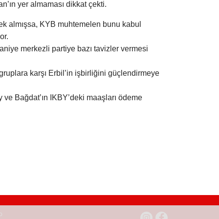
an’ın yer almaması dikkat çekti.
stek almışsa, KYB muhtemelen bunu kabul
or.
iye merkezli partiye bazı tavizler vermesi
uplara karşı Erbil’in işbirliğini güçlendirmeye
pay ve Bağdat’ın IKBY’deki maaşları ödeme
b