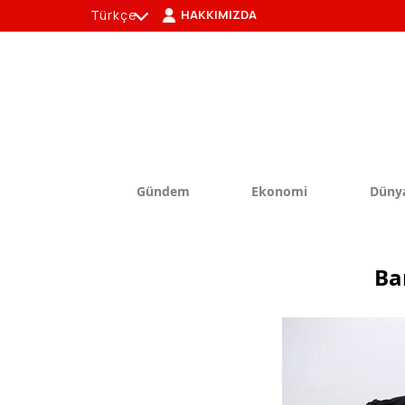
Türkçe
HAKKIMIZDA
tr
en
Gündem
Ekonomi
Düny
Ba