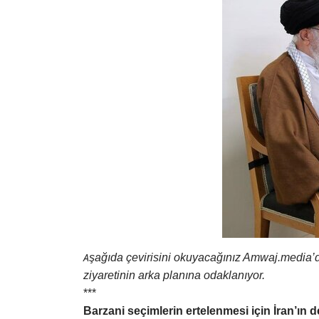
A
şağıda çevirisini okuyacağınız Amwaj.media’da
ziyaretinin arka planına odaklanıyor.
***
Barzani seçimlerin ertelenmesi için İran’ın d