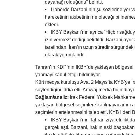
dayanağı olduğunu” belirtti.
Haberde Barzani’nin şu sözlerine yer ve
hareketinin akıbetinin ne olacağı bilinem
ekledi.
IKBY Başkanı’nın ayrıca “Hiçbir sağduyu
izin vermez” dediği belirtildi. Barzani ayr
tarafından, İran’ın uzun süredir sürgündeki İ
olarak yorumlandı .
Tahran’ın KDP’nin IKBY’de yaklaşan bölgesel p
yapmayı kabul ettiği bildiriliyor.
Kürt medya kuruluşu Ava, 2 Mayıs’ta KYB’ye İr
söylendiğini iddia etti. Amwaj.media bu iddiay
Bağlam/analiz:
Irak Federal Yüksek Mahkemesi’
yaklaşan bölgesel seçimlere katılmayacağını aç
seçimlerin ertelenmesini talep etti. KYB lideri B
IKBY Başkanı’nın Tahran ziyareti, iktid
gerçekleşti. Barzani, Irak’ın eski başbaka
ile de görüştü. Barzani ayrıca görevdeki 