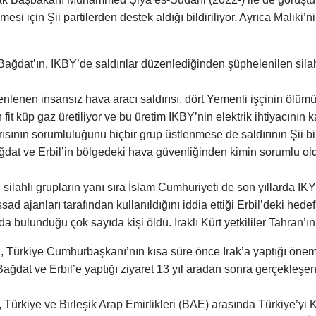
si için Şii partilerden destek aldığı bildiriliyor. Ayrıca Maliki’n
Bağdat’ın, IKBY’de saldırılar düzenlediğinden şüphelenilen silahl
lenen insansız hava aracı saldırısı, dört Yemenli işçinin ölüm
 küp gaz üretiliyor ve bu üretim IKBY’nin elektrik ihtiyacının ka
ısının sorumluluğunu hiçbir grup üstlenmese de saldırının Şii bir
ağdat ve Erbil’in bölgedeki hava güvenliğinden kimin sorumlu ol
 silahlı grupların yanı sıra İslam Cumhuriyeti de son yıllarda I
d ajanları tarafından kullanıldığını iddia ettiği Erbil’deki hedefle
 bulunduğu çok sayıda kişi öldü. Iraklı Kürt yetkililer Tahran’ın i
, Türkiye Cumhurbaşkanı’nın kısa süre önce Irak’a yaptığı öneml
at ve Erbil’e yaptığı ziyaret 13 yıl aradan sonra gerçekleşen ilk
, Türkiye ve Birleşik Arap Emirlikleri (BAE) arasında Türkiye’y