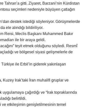
 Tahran’a gitti. Ziyaret, Barzani’nin Kürdistan
entosu seçimleri nedeniyle büyüyen çatlağın
ran’dan destek istediği söyleniyor. Görüşmelerde
a ele alındığı bildiriliyor.
ahim Reisi, Meclis Başkanı Muhammed Bakır
madian ile bir araya geldi.
ayacağını” teyit etmek olduğunu söyledi. Resmî
amaçladığı ve bölgesel siyasi gelişmelerle de
 Türkiye ile Erbil’in giderek yakınlaşan
 Kuzey Irak’taki İran muhalifi gruplar ve
k uygulamaya çağırdığı ve “Irak topraklarında
adığı belirtildi.
ği ve etkileşimin genişletilmesinin temel