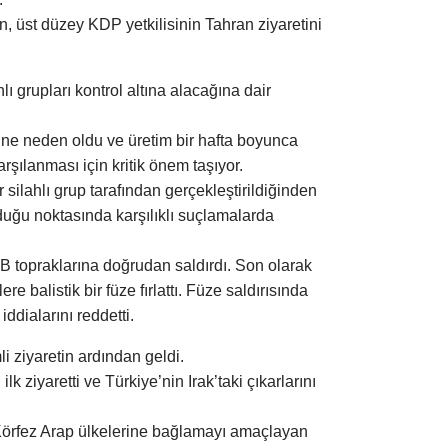
in, üst düzey KDP yetkilisinin Tahran ziyaretini
ı grupları kontrol altına alacağına dair
üne neden oldu ve üretim bir hafta boyunca
rşılanması için kritik önem taşıyor.
 silahlı grup tarafından gerçekleştirildiğinden
duğu noktasında karşılıklı suçlamalarda
KYB topraklarına doğrudan saldırdı. Son olarak
re balistik bir füze fırlattı. Füze saldırısında
ddialarını reddetti.
i ziyaretin ardından geldi.
 ziyaretti ve Türkiye’nin Irak’taki çıkarlarını
i Körfez Arap ülkelerine bağlamayı amaçlayan