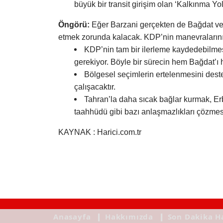
büyük bir transit girişim olan ‘Kalkınma Yo
Öngörü:
Eğer Barzani gerçekten de Bağdat ve
etmek zorunda kalacak. KDP’nin manevraların
KDP’nin tam bir ilerleme kaydedebilmes
gerekiyor. Böyle bir sürecin hem Bağdat’ı
Bölgesel seçimlerin ertelenmesini deste
çalışacaktır.
Tahran’la daha sıcak bağlar kurmak, Er
taahhüdü gibi bazı anlaşmazlıkları çözmesi
KAYNAK : Harici.com.tr
Anasayfa
❙ Hakkımızda
❙ Son Dakika H