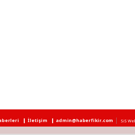
aberleri
❙ İletişim
❙ admin@haberfikir.com
SiS We