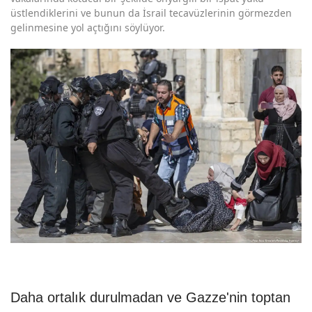
üstlendiklerini ve bunun da İsrail tecavüzlerinin görmezden
gelinmesine yol açtığını söylüyor.
Daha ortalık durulmadan ve Gazze'nin toptan