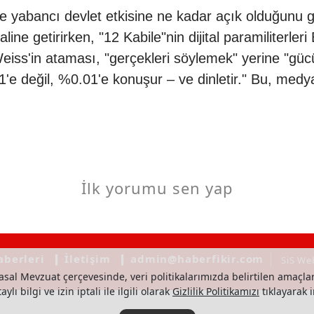
yabancı devlet etkisine ne kadar açık olduğunu gös
haline getirirken, "12 Kabile"nin dijital paramiliterl
eiss'in ataması, "gerçekleri söylemek" yerine "güc
%1'e değil, %0.01'e konuşur – ve dinletir." Bu, me
İlk yorumu sen yap
aberleri
❙ İletişim
❙ admin@haberfikir.com
SiS We
asal Mevzuat çerçevesinde, veri politikalarımızda belirtilen amaçlar
ylı bilgi ve izin iptali ile ilgili olarak
Gizlilik Politikamızı
tıklayarak i