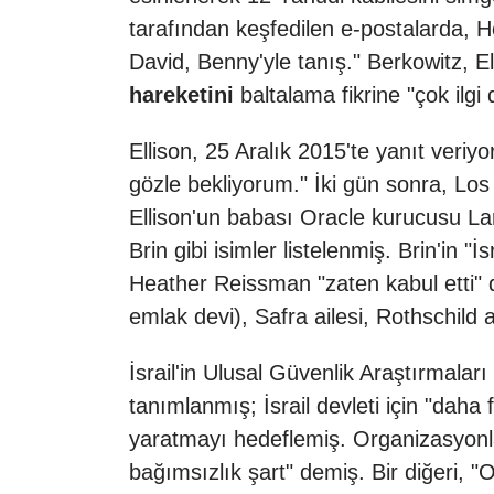
tarafından keşfedilen e-postalarda, H
David, Benny'yle tanış." Berkowitz, E
hareketini
baltalama fikrine "çok ilgi 
Ellison, 25 Aralık 2015'te yanıt veriy
gözle bekliyorum." İki gün sonra, Los
Ellison'un babası Oracle kurucusu L
Brin gibi isimler listelenmiş. Brin'in 
Heather Reissman "zaten kabul etti" di
emlak devi), Safra ailesi, Rothschild ai
İsrail'in Ulusal Güvenlik Araştırmalar
tanımlanmış; İsrail devleti için "daha
yaratmayı hedeflemiş. Organizasyonlar
bağımsızlık şart" demiş. Bir diğeri, "