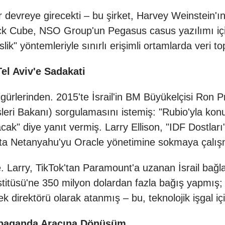
 devreye girecekti – bu şirket, Harvey Weinstein'ı
lack Cube, NSO Group'un Pegasus casus yazılımı için 
k" yöntemleriyle sınırlı erişimli ortamlarda veri topla
Tel Aviv'e Sadakati
 figürlerinden. 2015'te İsrail'in BM Büyükelçisi Ron
eri Bakanı) sorgulamasını istemiş: "Rubio'yla konuş
acak" diye yanıt vermiş. Larry Ellison, "IDF Dostlar
hatta Netanyahu'yu Oracle yönetimine sokmaya çalış
. Larry, TikTok'tan Paramount'a uzanan İsrail bağl
nstitüsü'ne 350 milyon dolardan fazla bağış yapmış
k direktörü olarak atanmış – bu, teknolojik işgal için
opaganda Aracına Dönüşüm