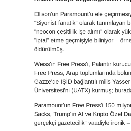
Ellison'un Paramount'u ele geçirmesi
"Siyonist fanatik" olarak tanımlayan bi
"neocon çeşitlilik işe alımı" olarak yü
"iptal" etme geçmişiyle biliniyor – örn
öldürülmüş.
Weiss'in Free Press'i, Palantir kuruc
Free Press, Arap toplumlarında bölün
Gazze'de IŞİD bağlantılı milis Yasser 
Üniversitesi'ni (UATX) kurmuş; burada
Paramount'un Free Press'i 150 milyon 
Sacks, Trump'ın AI ve Kripto Özel Da
gerçekçi gazetecilik" vaadiyle ironik –