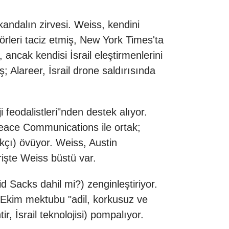
andalın zirvesi. Weiss, kendini
esörleri taciz etmiş, New York Times'ta
, ancak kendisi İsrail eleştirmenlerini
; Alareer, İsrail drone saldırısında
feodalistleri"nden destek alıyor.
Peace Communications ile ortak;
akçı) övüyor. Weiss, Austin
rişte Weiss büstü var.
d Sacks dahil mi?) zenginleştiriyor.
 Ekim mektubu "adil, korkusuz ve
r, İsrail teknolojisi) pompalıyor.