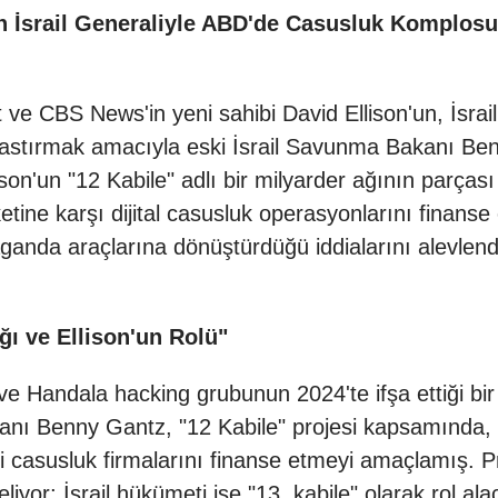
n İsrail Generaliyle ABD'de Casusluk Komplosu: 
ve CBS News'in yeni sahibi David Ellison'un, İsra
ve bastırmak amacıyla eski İsrail Savunma Bakanı Ben
lison'un "12 Kabile" adlı bir milyarder ağının parças
ine karşı dijital casusluk operasyonlarını finanse e
aganda araçlarına dönüştürdüğü iddialarını alevlen
ğı ve Ellison'un Rolü"
 ve Handala hacking grubunun 2024'te ifşa ettiği bi
anı Benny Gantz, "12 Kabile" projesi kapsamında, Y
ği casusluk firmalarını finanse etmeyi amaçlamış. P
liyor; İsrail hükümeti ise "13. kabile" olarak rol 