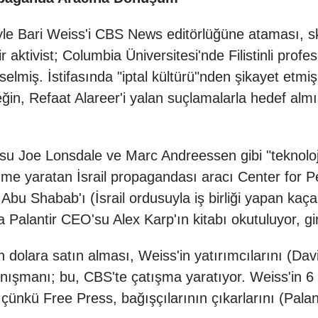
yle Bari Weiss'i CBS News editörlüğüne ataması, sk
r aktivist; Columbia Üniversitesi'nde Filistinli prof
kselmiş. İstifasında "iptal kültürü"nden şikayet etmiş
eğin, Refaat Alareer'i yalan suçlamalarla hedef almış
usu Joe Lonsdale ve Marc Andreessen gibi "teknoloji 
me yaratan İsrail propagandası aracı Center for 
Abu Shabab'ı (İsrail ordusuyla iş birliği yapan kaç
 Palantir CEO'su Alex Karp'ın kitabı okutuluyor, gi
dolara satın alması, Weiss'in yatırımcılarını (Davi
nışmanı; bu, CBS'te çatışma yaratıyor. Weiss'in 6
 çünkü Free Press, bağışçılarının çıkarlarını (Palanti