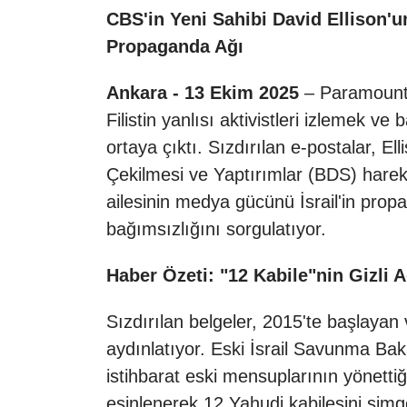
CBS'in Yeni Sahibi David Ellison'u
Propaganda Ağı
Ankara - 13 Ekim 2025
– Paramount 
Filistin yanlısı aktivistleri izlemek 
ortaya çıktı. Sızdırılan e-postalar, El
Çekilmesi ve Yaptırımlar (BDS) hareket
ailesinin medya gücünü İsrail'in prop
bağımsızlığını sorgulatıyor.
Haber Özeti: "12 Kabile"nin Gizli A
Sızdırılan belgeler, 2015'te başlayan
aydınlatıyor. Eski İsrail Savunma Bak
istihbarat eski mensuplarının yönetti
esinlenerek 12 Yahudi kabilesini simge