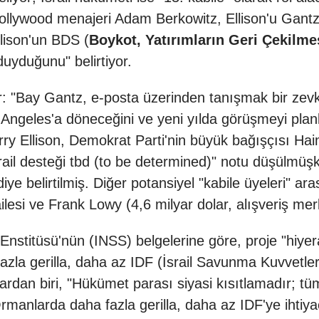
ollywood menajeri Adam Berkowitz, Ellison'u Gantz'a
llison'un BDS (
Boykot, Yatırımların Geri Çekilmes
duyduğunu" belirtiyor.
or: "Bay Gantz, e-posta üzerinden tanışmak bir zevk
 Angeles'a döneceğini ve yeni yılda görüşmeyi plan
arry Ellison, Demokrat Parti'nin büyük bağışçısı 
"İsrail desteği tbd (to be determined)" notu düşülmüşk
ye belirtilmiş. Diğer potansiyel "kabile üyeleri" ara
lesi ve Frank Lowy (4,6 milyar dolar, alışveriş merkez
ı Enstitüsü'nün (INSS) belgelerine göre, proje "hiyer
 fazla gerilla, daha az IDF (İsrail Savunma Kuvvetler
dan biri, "Hükümet parası siyasi kısıtlamadır; tüm
Ormanlarda daha fazla gerilla, daha az IDF'ye ihtiy