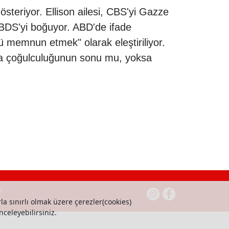
teriyor. Ellison ailesi, CBS'yi Gazze
eri BDS'yi boğuyor. ABD'de ifade
ü memnun etmek" olarak eleştiriliyor.
dya çoğulculuğunun sonu mu, yoksa
b
la sınırlı olmak üzere çerezler(cookies)
nceleyebilirsiniz.