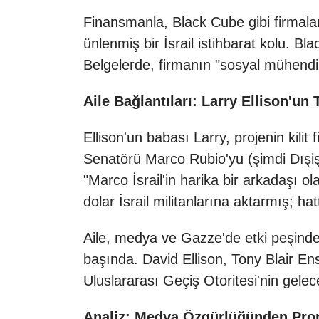
Finansmanla, Black Cube gibi firmalar
ünlenmiş bir İsrail istihbarat kolu. B
Belgelerde, firmanın "sosyal mühendisli
Aile Bağlantıları: Larry Ellison'un 
Ellison'un babası Larry, projenin kilit
Senatörü Marco Rubio'yu (şimdi Dışişl
"Marco İsrail'in harika bir arkadaşı ol
dolar İsrail militanlarına aktarmış; 
Aile, medya ve Gazze'de etki peşinde
başında. David Ellison, Tony Blair E
Uluslararası Geçiş Otoritesi'nin gelece
Analiz: Medya Özgürlüğünden Pr