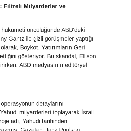
Filtreli Milyarderler ve
il hükümeti öncülüğünde ABD'deki
ny Gantz ile gizli görüşmeler yaptığı
ı olarak, Boykot, Yatırımların Geri
ttiğini gösteriyor. Bu skandal, Ellison
dirirken, ABD medyasının editöryel
r operasyonun detaylarını
ahudi milyarderleri toplayarak İsrail
roje adı, Yahudi tarihinden
alacakmış. Gazeteci Jack Poulson