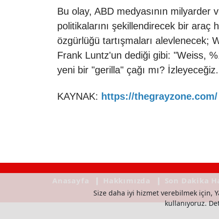
Bu olay, ABD medyasının milyarder ve 
politikalarını şekillendirecek bir araç 
özgürlüğü tartışmaları alevlenecek; W
Frank Luntz'un dediği gibi: "Weiss, 
yeni bir "gerilla" çağı mı? İzleyeceğiz.
KAYNAK:
https://thegrayzone.com/
Anasayfa
❙ Hakkımızda
❙ Son Dakika H
Size daha iyi hizmet verebilmek için, Y
kullanıyoruz. Deta