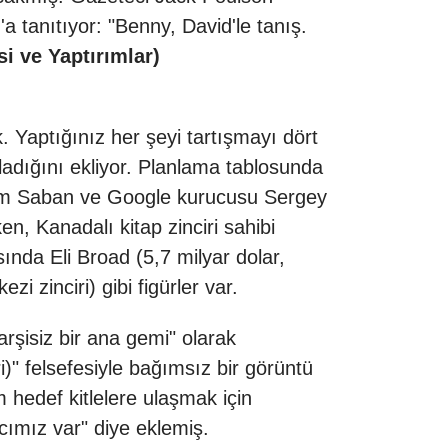
 tanıtıyor: "Benny, David'le tanış.
i ve Yaptırımlar)
. Yaptığınız her şeyi tartışmayı dört
ladığını ekliyor. Planlama tablosunda
Haim Saban ve Google kurucusu Sergey
en, Kanadalı kitap zinciri sahibi
sında Eli Broad (5,7 milyar dolar,
i zinciri) gibi figürler var.
arşisiz bir ana gemi" olarak
i)" felsefesiyle bağımsız bir görüntü
 hedef kitlelere ulaşmak için
acımız var" diye eklemiş.