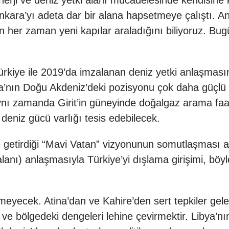
nerji ve deniz yetki alanı mücadelesinde kendisine k
nkara’yı adeta dar bir alana hapsetmeye çalıştı. Anc
ın her zaman yeni kapılar araladığını biliyoruz. Bug
rkiye ile 2019’da imzalanan deniz yetki anlaşması
’nın Doğu Akdeniz’deki pozisyonu çok daha güçlü h
nı zamanda Girit’in güneyinde doğalgaz arama faal
deniz gücü varlığı tesis edebilecek.
le getirdiği “Mavi Vatan” vizyonunun somutlaşması a
anı) anlaşmasıyla Türkiye’yi dışlama girişimi, böyl
yecek. Atina’dan ve Kahire’den sert tepkiler gelec
e bölgedeki dengeleri lehine çevirmektir. Libya’nı