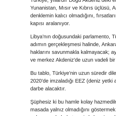
Türkiye, yıllardır Doğu Akdeniz’deki e
Yunanistan, Mısır ve Kıbrıs üçlüsü, A
denklemin kalıcı olmadığını, fırsatlar
kapısı aralanıyor.
Libya’nın doğusundaki parlamento, Tü
adımın gerçekleşmesi halinde, Ankara
haklarını savunmakla kalmayacak; ay
ve merkez Akdeniz’de uzun vadeli bir 
Bu tablo, Türkiye’nin uzun süredir di
2020’de imzaladığı EEZ (deniz yetki al
darbe alacaktır.
Şüphesiz ki bu hamle kolay hazmedilme
masada yalnız olmadığını göstermek v