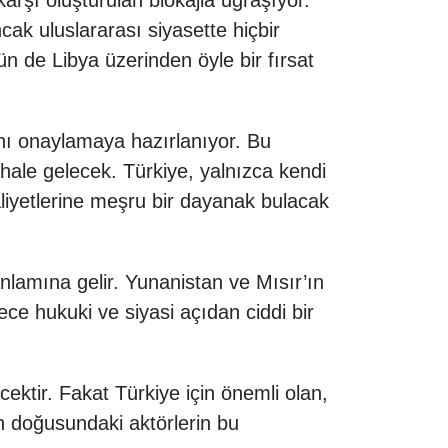
arşı oluşturulan blokajla uğraşıyor.
ak uluslararası siyasette hiçbir
ün de Libya üzerinden öyle bir fırsat
nı onaylamaya hazırlanıyor. Bu
ale gelecek. Türkiye, yalnızca kendi
iyetlerine meşru bir dayanak bulacak
nlamına gelir. Yunanistan ve Mısır’ın
ece hukuki ve siyasi açıdan ciddi bir
ektir. Fakat Türkiye için önemli olan,
n doğusundaki aktörlerin bu