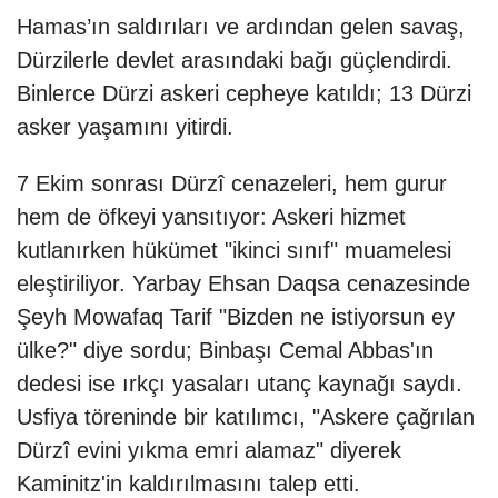
Hamas’ın saldırıları ve ardından gelen savaş,
Dürzilerle devlet arasındaki bağı güçlendirdi.
Binlerce Dürzi askeri cepheye katıldı; 13 Dürzi
asker yaşamını yitirdi.
7 Ekim sonrası Dürzî cenazeleri, hem gurur
hem de öfkeyi yansıtıyor: Askeri hizmet
kutlanırken hükümet "ikinci sınıf" muamelesi
eleştiriliyor. Yarbay Ehsan Daqsa cenazesinde
Şeyh Mowafaq Tarif "Bizden ne istiyorsun ey
ülke?" diye sordu; Binbaşı Cemal Abbas'ın
dedesi ise ırkçı yasaları utanç kaynağı saydı.
Usfiya töreninde bir katılımcı, "Askere çağrılan
Dürzî evini yıkma emri alamaz" diyerek
Kaminitz'in kaldırılmasını talep etti.