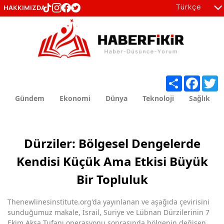
Türkçe
HAKKIMIZDA
tr
en
Share
Facebo
T
Gündem
Ekonomi
Dünya
Teknoloji
Sağlık
Dürziler: Bölgesel Dengelerde
Kendisi Küçük Ama Etkisi Büyük
Bir Topluluk
Thenewlinesinstitute.org'da yayınlanan ve aşağıda çevirisini
sunduğumuz makale, İsrail, Suriye ve Lübnan Dürzilerinin 7
Ekim Aksa Tufanı operasyonu sonrasında bölgenin değişen