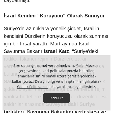
kaybetmişti.
İsrail Kendini “Koruyucu” Olarak Sunuyor
Suriye’de azınlıklara yönelik şiddet, İsrail’in
kendisini Dürzilerin koruyucusu olarak sunması
için bir fırsat yarattı. Mart ayında İsrail
Savunma Bakanı
Israel Katz
, “Suriye’deki
radikal İslamcı rejimin Dürzilere zarar
Size daha iyi hizmet verebilmek için, Yasal Mevzuat
vermesine izin vermeyeceğiz” açıklamasında
çerçevesinde, veri politikalarımızda belirtilen
bulundu. Bu açıklamanın ardından
İsrail
amaçlarla sınırlı olmak üzere çerezler(cookies)
Savunma Kuvvetleri (IDF)
, Dürzilere yönelik
kullanıyoruz. Detaylı bilgi ve izin iptali ile ilgili olarak
Gizlilik Politikamızı
tıklayarak inceleyebilirsiniz.
şiddet olaylarının yaşandığı dönemlerde rejim
yanlısı hedeflere hava saldırıları düzenledi. Bu
Kabul Et
saldırılar arasında
Süveyda’daki Suriye
birlikleri
,
Savunma Bakanlığı yerleşkesi
ve