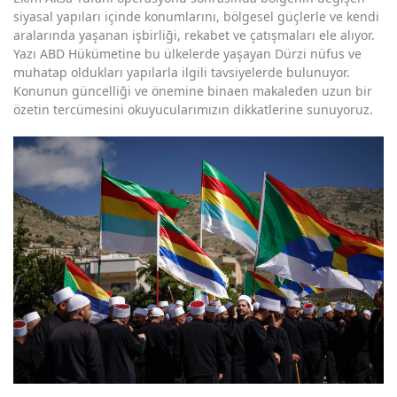
siyasal yapıları içinde konumlarını, bölgesel güçlerle ve kendi
aralarında yaşanan işbirliği, rekabet ve çatışmaları ele alıyor.
Yazı ABD Hükümetine bu ülkelerde yaşayan Dürzi nüfus ve
muhatap oldukları yapılarla ilgili tavsiyelerde bulunuyor.
Konunun güncelliği ve önemine binaen makaleden uzun bir
özetin tercümesini okuyucularımızın dikkatlerine sunuyoruz.