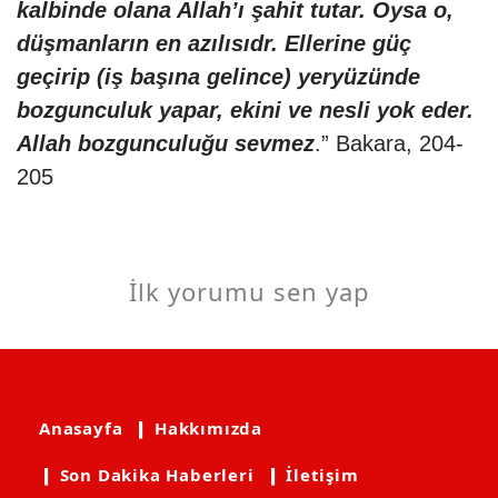
kalbinde olana Allah’ı şahit tutar. Oysa o,
düşmanların en azılısıdr. Ellerine güç
geçirip (iş başına gelince) yeryüzünde
bozgunculuk yapar, ekini ve nesli yok eder.
Allah bozgunculuğu sevmez
.” Bakara, 204-
205
İlk yorumu sen yap
Anasayfa
❙ Hakkımızda
❙ Son Dakika Haberleri
❙ İletişim