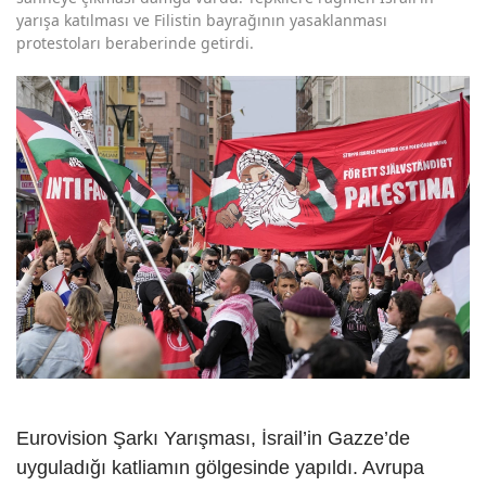
yarışa katılması ve Filistin bayrağının yasaklanması
protestoları beraberinde getirdi.
Eurovision Şarkı Yarışması,
İsrail
’in Gazze’de
uyguladığı katliamın gölgesinde yapıldı. Avrupa