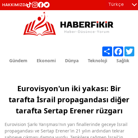
Türkçe
HAKKIMIZDA
tr
en
Share
Facebo
T
Gündem
Ekonomi
Dünya
Teknoloji
Sağlık
Eurovisyon'un iki yakası: Bir
tarafta İsrail propagandası diğer
tarafta Sertap Erener rüzgarı
Eurovision Şarkı Yarışması'nın yarı finallerinde geceye İsrail
propagandası ve Sertap Erener'in 21 yılın ardından tekrar
sahneye çıkması damga vurdu. Tepkilere rağmen İsrail'in